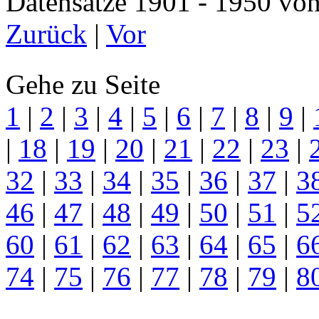
Datensätze 1901 - 1950 
Zurück
|
Vor
Gehe zu Seite
1
|
2
|
3
|
4
|
5
|
6
|
7
|
8
|
9
|
|
18
|
19
|
20
|
21
|
22
|
23
|
32
|
33
|
34
|
35
|
36
|
37
|
3
46
|
47
|
48
|
49
|
50
|
51
|
5
60
|
61
|
62
|
63
|
64
|
65
|
6
74
|
75
|
76
|
77
|
78
|
79
|
8