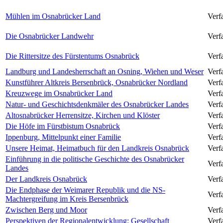
Mühlen im Osnabrücker Land
Verf
Die Osnabrücker Landwehr
Verf
Die Rittersitze des Fürstentums Osnabrück
Verf
Landburg und Landesherrschaft an Osning, Wiehen und Weser
Verf
Kunstführer Altkreis Bersenbrück, Osnabrücker Nordland
Verf
Kreuzwege im Osnabrücker Land
Verfa
Natur- und Geschichtsdenkmäler des Osnabrücker Landes
Verf
Altosnabrücker Herrensitze, Kirchen und Klöster
Verf
Die Höfe im Fürstbistum Osnabrück
Verf
Ippenburg, Mittelpunkt einer Familie
Verf
Unsere Heimat, Heimatbuch für den Landkreis Osnabrück
Verf
Einführung in die politische Geschichte des Osnabrücker
Verf
Landes
Der Landkreis Osnabrück
Verfa
Die Endphase der Weimarer Republik und die NS-
Verf
Machtergreifung im Kreis Bersenbrück
Zwischen Berg und Moor
Verf
Perspektiven der Regionalentwicklung: Gesellschaft
Verfa