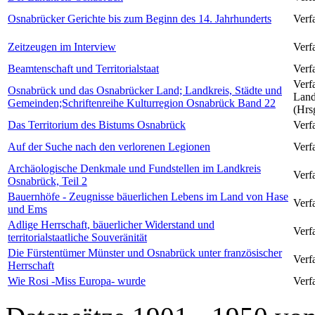
Osnabrücker Gerichte bis zum Beginn des 14. Jahrhunderts
Verf
Zeitzeugen im Interview
Verfa
Beamtenschaft und Territorialstaat
Verf
Verf
Osnabrück und das Osnabrücker Land; Landkreis, Städte und
Land
Gemeinden;Schriftenreihe Kulturregion Osnabrück Band 22
(Hrs
Das Territorium des Bistums Osnabrück
Verf
Auf der Suche nach den verlorenen Legionen
Verf
Archäologische Denkmale und Fundstellen im Landkreis
Verf
Osnabrück, Teil 2
Bauernhöfe - Zeugnisse bäuerlichen Lebens im Land von Hase
Verf
und Ems
Adlige Herrschaft, bäuerlicher Widerstand und
Verf
territorialstaatliche Souveränität
Die Fürstentümer Münster und Osnabrück unter französischer
Verf
Herrschaft
Wie Rosi -Miss Europa- wurde
Verf