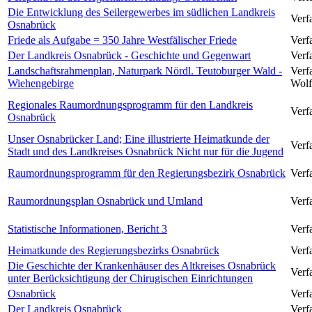
Die Entwicklung des Seilergewerbes im südlichen Landkreis
Verf
Osnabrück
Friede als Aufgabe = 350 Jahre Westfälischer Friede
Verfa
Der Landkreis Osnabrück - Geschichte und Gegenwart
Verfa
Landschaftsrahmenplan, Naturpark Nördl. Teutoburger Wald -
Verf
Wiehengebirge
Wolf
Regionales Raumordnungsprogramm für den Landkreis
Verfa
Osnabrück
Unser Osnabrücker Land; Eine illustrierte Heimatkunde der
Verf
Stadt und des Landkreises Osnabrück Nicht nur für die Jugend
Raumordnungsprogramm für den Regierungsbezirk Osnabrück
Verfa
Raumordnungsplan Osnabrück und Umland
Verfa
Statistische Informationen, Bericht 3
Verfa
Heimatkunde des Regierungsbezirks Osnabrück
Verf
Die Geschichte der Krankenhäuser des Altkreises Osnabrück
Verf
unter Berücksichtigung der Chirugischen Einrichtungen
Osnabrück
Verf
Der Landkreis Osnabrück
Verf