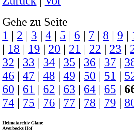
Zurück
|
Vor
Gehe zu Seite
1
|
2
|
3
|
4
|
5
|
6
|
7
|
8
|
9
|
|
18
|
19
|
20
|
21
|
22
|
23
|
32
|
33
|
34
|
35
|
36
|
37
|
3
46
|
47
|
48
|
49
|
50
|
51
|
5
60
|
61
|
62
|
63
|
64
|
65
|
6
74
|
75
|
76
|
77
|
78
|
79
|
8
Heimatarchiv Glane
Averbecks Hof