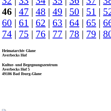
32
|
33
|
34
|
35
|
36
|
37
|
3
46
|
47
|
48
|
49
|
50
|
51
|
5
60
|
61
|
62
|
63
|
64
|
65
|
6
74
|
75
|
76
|
77
|
78
|
79
|
8
Heimatarchiv Glane
Averbecks Hof
Kultur- und Begegnungszentrum
Averbecks Hof 5
49186 Bad Iburg-Glane