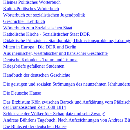
Kleines Politisches Wörterbuch
Kultur-Politisches Wörterbuch
Wörterbuch zur sozialistischen Jugendpolitik
Geschichte - Lehrbuch
Wörterbuch zum Sozialistischen Staat
Katholische Kirche - Sozialistischer Staat DDR
Didaktische Prinzipien - Standpunkte, Diskussionsprobleme, Lösung
Mitten in Europa : Die DDR und Berlin
Aus rheinischer, westfälischer und hansischer Geschichte
Deutsche Kolonien - Traum und Trauma
Kriegsbriefe gefallener Studenten
Handbuch der deutschen Geschichte
Die geistigen und sozialen Strömungen des neunzehnten Jahrhundert
Die Deutsche Hanse
Das Erzbistum Köln zwischen Barock und Aufklärung vom Pfälzisc
der Französischen Zeit 1688-1814
Schicksale der Völker (der Schauplatz und sein Zwang)
Andreas Bührlens Tagebuch; Nach Aufzeichnungen von Andreas Bü
Die Blütezeit der deutschen Hanse