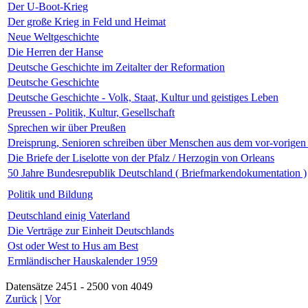
Der U-Boot-Krieg
Der große Krieg in Feld und Heimat
Neue Weltgeschichte
Die Herren der Hanse
Deutsche Geschichte im Zeitalter der Reformation
Deutsche Geschichte
Deutsche Geschichte - Volk, Staat, Kultur und geistiges Leben
Preussen - Politik, Kultur, Gesellschaft
Sprechen wir über Preußen
Dreisprung, Senioren schreiben über Menschen aus dem vor-vorigen
Die Briefe der Liselotte von der Pfalz / Herzogin von Orleans
50 Jahre Bundesrepublik Deutschland ( Briefmarkendokumentation )
Politik und Bildung
Deutschland einig Vaterland
Die Verträge zur Einheit Deutschlands
Ost oder West to Hus am Best
Ermländischer Hauskalender 1959
Datensätze 2451 - 2500 von 4049
Zurück
|
Vor