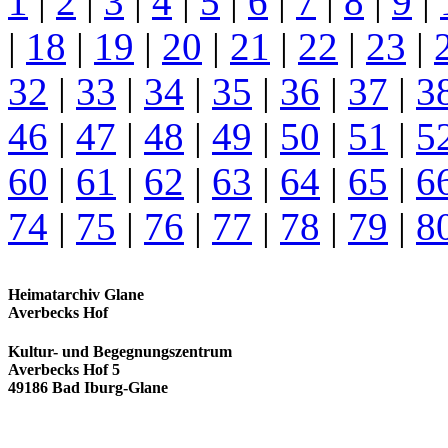
1
|
2
|
3
|
4
|
5
|
6
|
7
|
8
|
9
|
|
18
|
19
|
20
|
21
|
22
|
23
|
32
|
33
|
34
|
35
|
36
|
37
|
3
46
|
47
|
48
|
49
|
50
|
51
|
5
60
|
61
|
62
|
63
|
64
|
65
|
6
74
|
75
|
76
|
77
|
78
|
79
|
8
Heimatarchiv Glane
Averbecks Hof
Kultur- und Begegnungszentrum
Averbecks Hof 5
49186 Bad Iburg-Glane