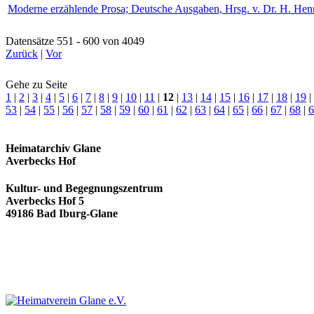
Moderne erzählende Prosa; Deutsche Ausgaben, Hrsg. v. Dr. H. Henn
Datensätze 551 - 600 von 4049
Zurück
|
Vor
Gehe zu Seite
1
|
2
|
3
|
4
|
5
|
6
|
7
|
8
|
9
|
10
|
11
|
12
|
13
|
14
|
15
|
16
|
17
|
18
|
19
|
53
|
54
|
55
|
56
|
57
|
58
|
59
|
60
|
61
|
62
|
63
|
64
|
65
|
66
|
67
|
68
|
6
Heimatarchiv Glane
Averbecks Hof
Kultur- und Begegnungszentrum
Averbecks Hof 5
49186 Bad Iburg-Glane