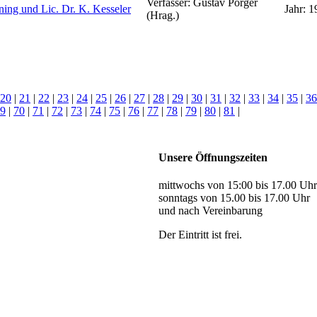
Verfasser:
Gustav Porger
ing und Lic. Dr. K. Kesseler
Jahr:
1
(Hrag.)
20
|
21
|
22
|
23
|
24
|
25
|
26
|
27
|
28
|
29
|
30
|
31
|
32
|
33
|
34
|
35
|
36
9
|
70
|
71
|
72
|
73
|
74
|
75
|
76
|
77
|
78
|
79
|
80
|
81
|
Unsere Öffnungszeiten
mittwochs von 15:00 bis 17.00 Uhr
sonntags von 15.00 bis 17.00 Uhr
und nach Vereinbarung
Der Eintritt ist frei.