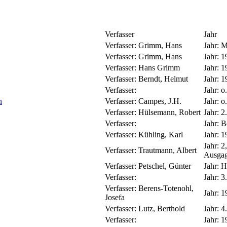
Verfasser
Jahr
Verfasser:
Grimm, Hans
Jahr:
M
Verfasser:
Grimm, Hans
Jahr:
1
Verfasser:
Hans Grimm
Jahr:
1
Verfasser:
Berndt, Helmut
Jahr:
1
Verfasser:
Jahr:
o.
n
Verfasser:
Campes, J.H.
Jahr:
o.
Verfasser:
Hülsemann, Robert
Jahr:
2
Verfasser:
Jahr:
B
Verfasser:
Kühling, Karl
Jahr:
1
Jahr:
2
Verfasser:
Trautmann, Albert
Ausgage
Verfasser:
Petschel, Günter
Jahr:
H
Verfasser:
Jahr:
3
Verfasser:
Berens-Totenohl,
Jahr:
1
Josefa
Verfasser:
Lutz, Berthold
Jahr:
4
Verfasser:
Jahr:
1