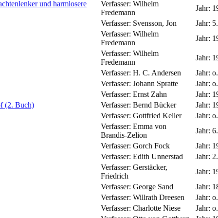
chtenlenker und harmlosere
Verfasser:
Wilhelm
Jahr:
1
Fredemann
Verfasser:
Svensson, Jon
Jahr:
5
Verfasser:
Wilhelm
Jahr:
1
Fredemann
Verfasser:
Wilhelm
Jahr:
1
Fredemann
Verfasser:
H. C. Andersen
Jahr:
o.
Verfasser:
Johann Spratte
Jahr:
o.
Verfasser:
Ernst Zahn
Jahr:
1
f (2. Buch)
Verfasser:
Bernd Bücker
Jahr:
1
Verfasser:
Gottfried Keller
Jahr:
o.
Verfasser:
Emma von
Jahr:
6.
Brandis-Zelion
Verfasser:
Gorch Fock
Jahr:
1
Verfasser:
Edith Unnerstad
Jahr:
2.
Verfasser:
Gerstäcker,
Jahr:
1
Friedrich
Verfasser:
George Sand
Jahr:
1
Verfasser:
Willrath Dreesen
Jahr:
o.
Verfasser:
Charlotte Niese
Jahr:
o.