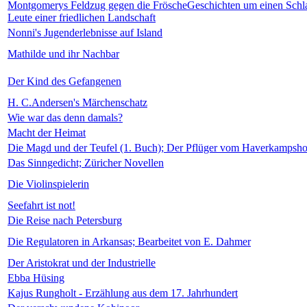
Montgomerys Feldzug gegen die FröscheGeschichten um einen Schla
Leute einer friedlichen Landschaft
Nonni's Jugenderlebnisse auf Island
Mathilde und ihr Nachbar
Der Kind des Gefangenen
H. C.Andersen's Märchenschatz
Wie war das denn damals?
Macht der Heimat
Die Magd und der Teufel (1. Buch); Der Pflüger vom Haverkampsho
Das Sinngedicht; Züricher Novellen
Die Violinspielerin
Seefahrt ist not!
Die Reise nach Petersburg
Die Regulatoren in Arkansas; Bearbeitet von E. Dahmer
Der Aristokrat und der Industrielle
Ebba Hüsing
Kajus Rungholt - Erzählung aus dem 17. Jahrhundert