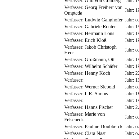
Verfasser:
Otto von Gottberg
Jahr:
1
Verfasser:
Georg Freiherr von
Jahr:
1
Ompteda
Verfasser:
Ludwig Ganghofer
Jahr:
o.
Verfasser:
Gabriele Reuter
Jahr:
1
Verfasser:
Hermann Löns
Jahr:
1
Verfasser:
Erich Kloß
Jahr:
1
Verfasser:
Jakob Christoph
Jahr:
o.
Heer
Verfasser:
Großmann, Ott
Jahr:
1
Verfasser:
Wilhelm Schäfer
Jahr:
1
Verfasser:
Henny Koch
Jahr:
2
Verfasser:
Jahr:
1
Verfasser:
Werner Siebold
Jahr:
o.
Verfasser:
I. R. Simms
Jahr:
1
Verfasser:
Jahr:
1
Verfasser:
Hanns Fischer
Jahr:
2
Verfasser:
Marie von
Jahr:
o.
Felseneck
Verfasser:
Pauline Doubberck
Jahr:
o.
Verfasser:
Clara Nast
Jahr:
o.