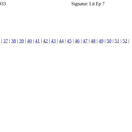
933
Signatur:
Lit Ep 7
|
37
|
38
|
39
|
40
|
41
|
42
|
43
|
44
|
45
|
46
|
47
|
48
|
49
|
50
|
51
|
52
|