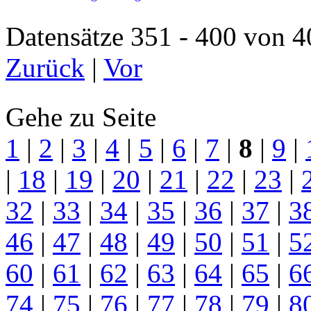
Datensätze 351 - 400 vo
Zurück
|
Vor
Gehe zu Seite
1
|
2
|
3
|
4
|
5
|
6
|
7
|
8
|
9
|
|
18
|
19
|
20
|
21
|
22
|
23
|
32
|
33
|
34
|
35
|
36
|
37
|
3
46
|
47
|
48
|
49
|
50
|
51
|
5
60
|
61
|
62
|
63
|
64
|
65
|
6
74
|
75
|
76
|
77
|
78
|
79
|
8