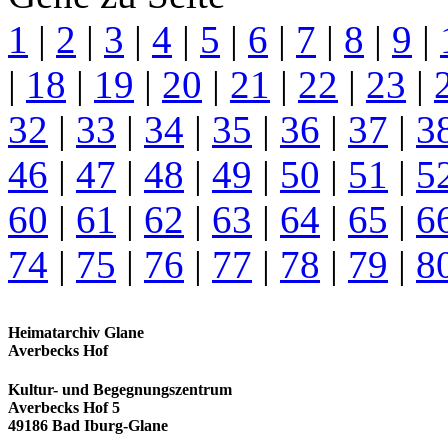
1
|
2
|
3
|
4
|
5
|
6
|
7
|
8
|
9
|
|
18
|
19
|
20
|
21
|
22
|
23
|
32
|
33
|
34
|
35
|
36
|
37
|
3
46
|
47
|
48
|
49
|
50
|
51
|
5
60
|
61
|
62
|
63
|
64
|
65
|
6
74
|
75
|
76
|
77
|
78
|
79
|
8
Heimatarchiv Glane
Averbecks Hof
Kultur- und Begegnungszentrum
Averbecks Hof 5
49186 Bad Iburg-Glane