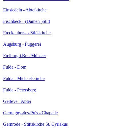
Einsiedeln - Abteikirche
Fischbeck - (Damen-)Stift
Freckenhorst - Stiftskirche
Augsburg - Fuggerei
Freiburg i.Br. - Münster
Fulda - Dom
Fulda - Michaelskirche
Fulda - Petersberg
Gerleve - Abtei
Germigny-des-Prés - Chapelle
Gernrode - Stiftskirche St. Cyriakus