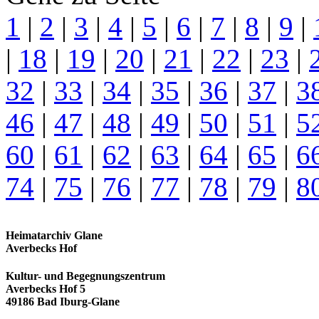
1
|
2
|
3
|
4
|
5
|
6
|
7
|
8
|
9
|
|
18
|
19
|
20
|
21
|
22
|
23
|
32
|
33
|
34
|
35
|
36
|
37
|
3
46
|
47
|
48
|
49
|
50
|
51
|
5
60
|
61
|
62
|
63
|
64
|
65
|
6
74
|
75
|
76
|
77
|
78
|
79
|
8
Heimatarchiv Glane
Averbecks Hof
Kultur- und Begegnungszentrum
Averbecks Hof 5
49186 Bad Iburg-Glane