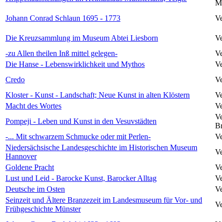
Mü
Johann Conrad Schlaun 1695 - 1773
Ve
Die Kreuzsammlung im Museum Abtei Liesborn
Ve
-zu Allen theilen Inß mittel gelegen-
Ve
Die Hanse - Lebenswirklichkeit und Mythos
Ve
Credo
Ve
Kloster - Kunst - Landschaft; Neue Kunst in alten Klöstern
Ve
Macht des Wortes
Ve
Ve
Pompeji - Leben und Kunst in den Vesuvstädten
Br
-... Mit schwarzem Schmucke oder mit Perlen-
Ve
Niedersächsische Landesgeschichte im Historischen Museum
Ve
Hannover
Goldene Pracht
Ve
Lust und Leid - Barocke Kunst, Barocker Alltag
Ve
Deutsche im Osten
Ve
Seinzeit und Ältere Branzezeit im Landesmuseum für Vor- und
Ve
Frühgeschichte Münster