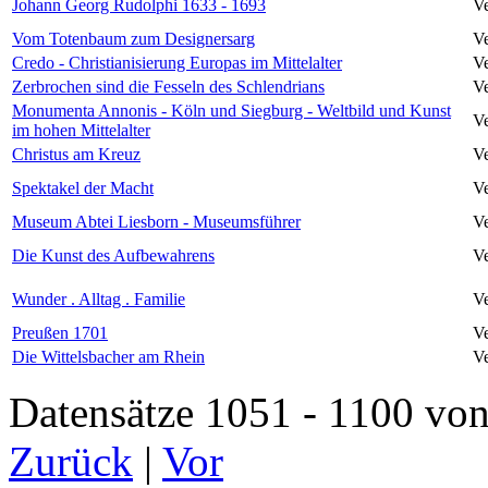
Johann Georg Rudolphi 1633 - 1693
Ve
Vom Totenbaum zum Designersarg
Ve
Credo - Christianisierung Europas im Mittelalter
Ve
Zerbrochen sind die Fesseln des Schlendrians
Ve
Monumenta Annonis - Köln und Siegburg - Weltbild und Kunst
Ve
im hohen Mittelalter
Christus am Kreuz
Ve
Spektakel der Macht
Ve
Museum Abtei Liesborn - Museumsführer
Ve
Die Kunst des Aufbewahrens
Ve
Wunder . Alltag . Familie
Ve
Preußen 1701
Ve
Die Wittelsbacher am Rhein
Ve
Datensätze 1051 - 1100 
Zurück
|
Vor