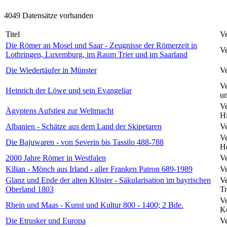
4049 Datensätze vorhanden
Titel
Ve
Die Römer an Mosel und Saar - Zeugnisse der Römerzeit in
Ve
Lothringen, Luxemburg, im Raum Trier und im Saarland
Die Wiedertäufer in Münster
Ve
Ve
Heinrich der Löwe und sein Evangeliar
un
Ve
Ägyptens Aufstieg zur Weltmacht
Hi
Albanien - Schätze aus dem Land der Skipetaren
Ve
Ve
Die Bajuwaren - von Severin bis Tassilo 488-788
He
2000 Jahre Römer in Westfalen
Ve
Kilian - Mönch aus Irland - aller Franken Patron 689-1989
Ve
Glanz und Ende der alten Klöster - Säkularisation im bayrischen
Ve
Oberland 1803
Tr
Ve
Rhein und Maas - Kunst und Kultur 800 - 1400; 2 Bde.
Kö
Die Etrusker und Europa
Ve