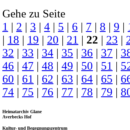
Gehe zu Seite
1
|
2
|
3
|
4
|
5
|
6
|
7
|
8
|
9
|
|
18
|
19
|
20
|
21
|
22
|
23
|
32
|
33
|
34
|
35
|
36
|
37
|
3
46
|
47
|
48
|
49
|
50
|
51
|
5
60
|
61
|
62
|
63
|
64
|
65
|
6
74
|
75
|
76
|
77
|
78
|
79
|
8
Heimatarchiv Glane
Averbecks Hof
Kultur- und Begegnungszentrum