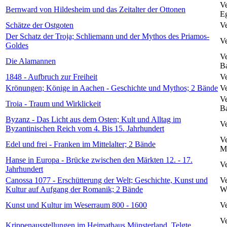
Ve
Bernward von Hildesheim und das Zeitalter der Ottonen
Eg
Schätze der Ostgoten
Ve
Der Schatz der Troja; Schliemann und der Mythos des Priamos-
Ve
Goldes
Ve
Die Alamannen
B
1848 - Aufbruch zur Freiheit
Ve
Krönungen; Könige in Aachen - Geschichte und Mythos; 2 Bände
Ve
Ve
Troia - Traum und Wirklickeit
Ba
Byzanz - Das Licht aus dem Osten; Kult und Alltag im
Ve
Byzantinischen Reich vom 4. Bis 15. Jahrhundert
Ve
Edel und frei - Franken im Mittelalter; 2 Bände
Me
Hanse in Europa - Brücke zwischen den Märkten 12. - 17.
Ve
Jahrhundert
Canossa 1077 - Erschütterung der Welt; Geschichte, Kunst und
Ve
Kultur auf Aufgang der Romanik; 2 Bände
W
Kunst und Kultur im Weserraum 800 - 1600
Ve
Ve
Krippenausstellungen im Heimathaus Münsterland, Telgte