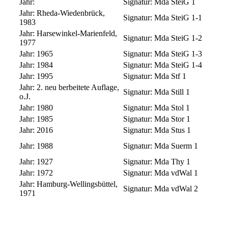
Jahr:
Signatur:
Mda SteiG 1
Jahr:
Rheda-Wiedenbrück,
Signatur:
Mda SteiG 1-1
1983
Jahr:
Harsewinkel-Marienfeld,
Signatur:
Mda SteiG 1-2
1977
Jahr:
1965
Signatur:
Mda SteiG 1-3
Jahr:
1984
Signatur:
Mda SteiG 1-4
Jahr:
1995
Signatur:
Mda Stf 1
Jahr:
2. neu berbeitete Auflage,
Signatur:
Mda Still 1
o.J.
Jahr:
1980
Signatur:
Mda Stol 1
Jahr:
1985
Signatur:
Mda Stor 1
Jahr:
2016
Signatur:
Mda Stus 1
Jahr:
1988
Signatur:
Mda Suerm 1
Jahr:
1927
Signatur:
Mda Thy 1
Jahr:
1972
Signatur:
Mda vdWal 1
Jahr:
Hamburg-Wellingsbüttel,
Signatur:
Mda vdWal 2
1971