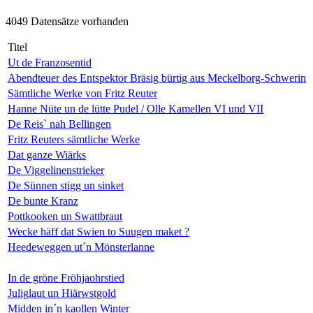
4049 Datensätze vorhanden
Titel
Ut de Franzosentid
Abendteuer des Entspektor Bräsig bürtig aus Meckelborg-Schwerin
Sämtliche Werke von Fritz Reuter
Hanne Nüte un de lütte Pudel / Olle Kamellen VI und VII
De Reis` nah Bellingen
Fritz Reuters sämtliche Werke
Dat ganze Wiärks
De Viggelinenstrieker
De Sünnen stigg un sinket
De bunte Kranz
Pottkooken un Swattbraut
Wecke häff dat Swien to Suugen maket ?
Heedeweggen ut´n Mönsterlanne
In de gröne Fröhjaohrstied
Juliglaut un Hiärwstgold
Midden in´n kaollen Winter