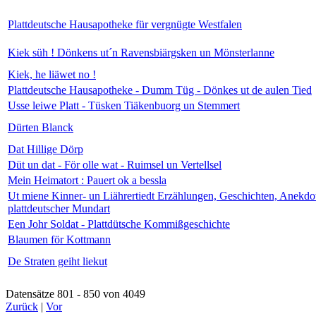
Plattdeutsche Hausapotheke für vergnügte Westfalen
Kiek süh ! Dönkens ut´n Ravensbiärgsken un Mönsterlanne
Kiek, he liäwet no !
Plattdeutsche Hausapotheke - Dumm Tüg - Dönkes ut de aulen Tied
Usse leiwe Platt - Tüsken Tiäkenbuorg un Stemmert
Dürten Blanck
Dat Hillige Dörp
Düt un dat - För olle wat - Ruimsel un Vertellsel
Mein Heimatort : Pauert ok a bessla
Ut miene Kinner- un Liährertiedt Erzählungen, Geschichten, Anekdo
plattdeutscher Mundart
Een Johr Soldat - Plattdütsche Kommißgeschichte
Blaumen för Kottmann
De Straten geiht liekut
Datensätze 801 - 850 von 4049
Zurück
|
Vor