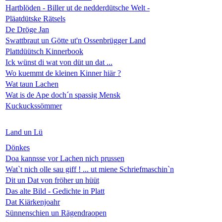
Hartblöden - Biller ut de nedderdütsche Welt -
Pläatdütske Rätsels
De Dröge Jan
Swattbraut un Götte ut'n Ossenbrügger Land
Plattdüütsch Kinnerbook
Ick wünst di wat von düt un dat ...
Wo kuemmt de kleinen Kinner hiär ?
Wat taun Lachen
Wat is de Ape doch´n spassig Mensk
Kuckuckssömmer
Land un Lü
Dönkes
Doa kannsse vor Lachen nich prussen
Wat`t nich olle sau giff ! ... ut miene Schriefmaschin`n
Dit un Dat von fröher un hüüt
Das alte Bild - Gedichte in Platt
Dat Kiärkenjoahr
Sünnenschien un Rägendraopen