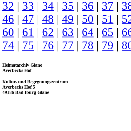
32
|
33
|
34
|
35
|
36
|
37
|
3
46
|
47
|
48
|
49
|
50
|
51
|
5
60
|
61
|
62
|
63
|
64
|
65
|
6
74
|
75
|
76
|
77
|
78
|
79
|
8
Heimatarchiv Glane
Averbecks Hof
Kultur- und Begegnungszentrum
Averbecks Hof 5
49186 Bad Iburg-Glane