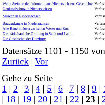
Wenn Steine reden könnten - aus Niedersachsens Geschichte
Verfas
Denkmalschutz in Niedersachsen
Verfass
Museen in Niedersachsen
Verfass
Baudenkmale in Niedersachsen
Verfass
Alte Bauernhäuser zwischen Weser und Ems
Verfas
Die städtebauliche Ordnung in Stadt und Land
Verfas
Die Geschichte der Harzburg
Verfas
Datensätze 1101 - 1150 
Zurück
|
Vor
Gehe zu Seite
1
|
2
|
3
|
4
|
5
|
6
|
7
|
8
|
9
|
|
18
|
19
|
20
|
21
|
22
|
23
|