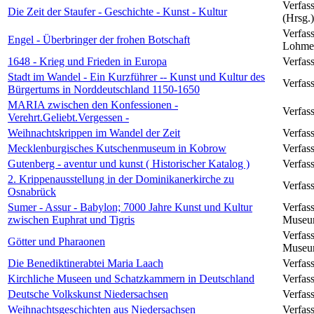
Verfas
Die Zeit der Staufer - Geschichte - Kunst - Kultur
(Hrsg.)
Verfas
Engel - Überbringer der frohen Botschaft
Lohmei
1648 - Krieg und Frieden in Europa
Verfass
Stadt im Wandel - Ein Kurzführer -- Kunst und Kultur des
Verfas
Bürgertums in Norddeutschland 1150-1650
MARIA zwischen den Konfessionen -
Verfass
Verehrt.Geliebt.Vergessen -
Weihnachtskrippen im Wandel der Zeit
Verfass
Mecklenburgisches Kutschenmuseum in Kobrow
Verfass
Gutenberg - aventur und kunst ( Historischer Katalog )
Verfass
2. Krippenausstellung in der Dominikanerkirche zu
Verfass
Osnabrück
Sumer - Assur - Babylon; 7000 Jahre Kunst und Kultur
Verfas
zwischen Euphrat und Tigris
Museum
Verfas
Götter und Pharaonen
Museum
Die Benediktinerabtei Maria Laach
Verfass
Kirchliche Museen und Schatzkammern in Deutschland
Verfass
Deutsche Volkskunst Niedersachsen
Verfas
Weihnachtsgeschichten aus Niedersachsen
Verfass