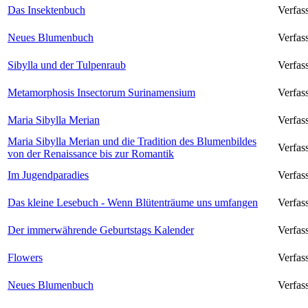
Das Insektenbuch
Verfas
Neues Blumenbuch
Verfas
Sibylla und der Tulpenraub
Verfas
Metamorphosis Insectorum Surinamensium
Verfas
Maria Sibylla Merian
Verfas
Maria Sibylla Merian und die Tradition des Blumenbildes
Verfass
von der Renaissance bis zur Romantik
Im Jugendparadies
Verfass
Das kleine Lesebuch - Wenn Blütenträume uns umfangen
Verfass
Der immerwährende Geburtstags Kalender
Verfass
Flowers
Verfas
Neues Blumenbuch
Verfas