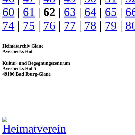
60
|
61
|
62
|
63
|
64
|
65
|
6
74
|
75
|
76
|
77
|
78
|
79
|
8
Heimatarchiv Glane
Averbecks Hof
Kultur- und Begegnungszentrum
Averbecks Hof 5
49186 Bad Iburg-Glane