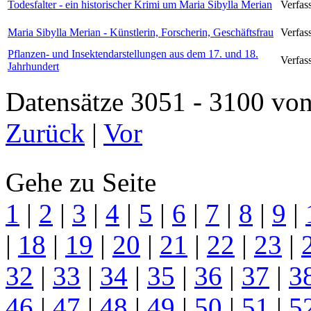
Todesfalter - ein historischer Krimi um Maria Sibylla Merian
Verfas
Maria Sibylla Merian - Künstlerin, Forscherin, Geschäftsfrau
Verfas
Pflanzen- und Insektendarstellungen aus dem 17. und 18.
Verfass
Jahrhundert
Datensätze 3051 - 3100 
Zurück
|
Vor
Gehe zu Seite
1
|
2
|
3
|
4
|
5
|
6
|
7
|
8
|
9
|
|
18
|
19
|
20
|
21
|
22
|
23
|
32
|
33
|
34
|
35
|
36
|
37
|
3
46
|
47
|
48
|
49
|
50
|
51
|
5