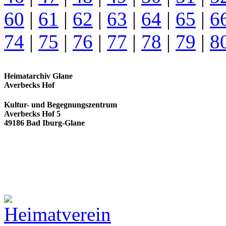
60
|
61
|
62
|
63
|
64
|
65
|
6
74
|
75
|
76
|
77
|
78
|
79
|
8
Heimatarchiv Glane
Averbecks Hof
Kultur- und Begegnungszentrum
Averbecks Hof 5
49186 Bad Iburg-Glane