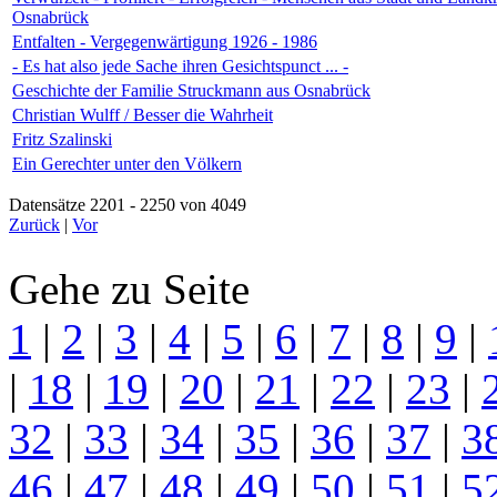
Osnabrück
Entfalten - Vergegenwärtigung 1926 - 1986
- Es hat also jede Sache ihren Gesichtspunct ... -
Geschichte der Familie Struckmann aus Osnabrück
Christian Wulff / Besser die Wahrheit
Fritz Szalinski
Ein Gerechter unter den Völkern
Datensätze 2201 - 2250 von 4049
Zurück
|
Vor
Gehe zu Seite
1
|
2
|
3
|
4
|
5
|
6
|
7
|
8
|
9
|
|
18
|
19
|
20
|
21
|
22
|
23
|
32
|
33
|
34
|
35
|
36
|
37
|
3
46
|
47
|
48
|
49
|
50
|
51
|
5