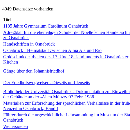
4049 Datensätze vorhanden
Titel
1185 Jahre Gymnasium Carolinum Osnabrück
Adreßblatt für die ehemaligen Schüler der Noelle´schen Handelsschu
zu Osnabrück
Handschriften in Osnabrück
Osnabrück - Heimatstadt zwischen Alma Ata und Rio
Goldschmiedearbeiten des 17. Und 18. Jahrhunderts in Osnabrücker
Kirchen
Gänge über den Johannisfriedhof
Der Friedhofswegweiser - Dieseits und Jenseits
Bibliothek der Universität Osnabrück - Dokumentation zur Einweih
der Gebäude an der -Alten Münze- 07.Febr. 1986
Materialien zur Erforschung der sprachlichen Verhältnisse in der früh
Neuzeit in Osnabrück, Band I
Führer durch die urgeschichtliche Lehrsammlung im Museum der Sta
Osnabrück
Weiterspielen