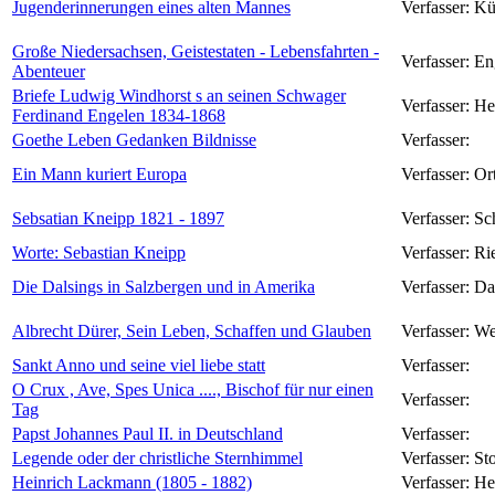
Jugenderinnerungen eines alten Mannes
Verfasser:
Kü
Große Niedersachsen, Geistestaten - Lebensfahrten -
Verfasser:
En
Abenteuer
Briefe Ludwig Windhorst s an seinen Schwager
Verfasser:
He
Ferdinand Engelen 1834-1868
Goethe Leben Gedanken Bildnisse
Verfasser:
Ein Mann kuriert Europa
Verfasser:
Or
Sebsatian Kneipp 1821 - 1897
Verfasser:
Sc
Worte: Sebastian Kneipp
Verfasser:
Ri
Die Dalsings in Salzbergen und in Amerika
Verfasser:
Da
Albrecht Dürer, Sein Leben, Schaffen und Glauben
Verfasser:
We
Sankt Anno und seine viel liebe statt
Verfasser:
O Crux , Ave, Spes Unica ...., Bischof für nur einen
Verfasser:
Tag
Papst Johannes Paul II. in Deutschland
Verfasser:
Legende oder der christliche Sternhimmel
Verfasser:
St
Heinrich Lackmann (1805 - 1882)
Verfasser:
He