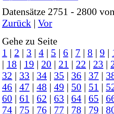
Datensätze 2751 - 2800 
Zurück
|
Vor
Gehe zu Seite
1
|
2
|
3
|
4
|
5
|
6
|
7
|
8
|
9
|
|
18
|
19
|
20
|
21
|
22
|
23
|
32
|
33
|
34
|
35
|
36
|
37
|
3
46
|
47
|
48
|
49
|
50
|
51
|
5
60
|
61
|
62
|
63
|
64
|
65
|
6
74
|
75
|
76
|
77
|
78
|
79
|
8