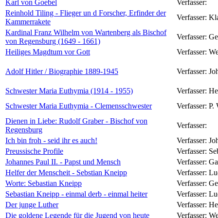
Karl von Goebel
Verfasser:
Reinhold Tiling - Flieger un d Forscher, Erfinder der
Verfasser:
Kl
Kammerrakete
Kardinal Franz Wilhelm von Wartenberg als Bischof
Verfasser:
Ge
von Regensburg (1649 - 1661)
Heiliges Magdtum vor Gott
Verfasser:
We
Adolf Hitler / Biographie 1889-1945
Verfasser:
Jo
Schwester Maria Euthymia (1914 - 1955)
Verfasser:
He
Schwester Maria Euthymia - Clemensschwester
Verfasser:
P.
Dienen in Liebe: Rudolf Graber - Bischof von
Verfasser:
Regensburg
Ich bin froh - seid ihr es auch!
Verfasser:
Jo
Preussische Profile
Verfasser:
Se
Johannes Paul II. - Papst und Mensch
Verfasser:
Ga
Helfer der Menscheit - Sebstian Kneipp
Verfasser:
Lu
Worte: Sebastian Kneipp
Verfasser:
Ge
Sebastian Kneipp - einmal derb - einmal heiter
Verfasser:
Lu
Der junge Luther
Verfasser:
He
Die goldene Legende für die Jugend von heute
Verfasser:
We