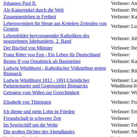
Johannes Paul II.
Verfasser:
An
Als Kaiserenkel durch die Welt
Verfasser:
Pr
Zusammenleben in Freiheit
Verfasser:
Ka
Lebensweisheit für Heute aus Kettelers Zeitrufen von
Verfasser:
Lu
Gestern
Lebensbilder hervorragender Katholiken des
Verfasser:
Jo
neunzehnten Jahrhunderts, 2. Band
Der Bischof von Münster
Verfasser:
He
Franz Ritter von Epp - Ein Leben für Deutschland
Verfasser:
Benno II von Osnabrück als Baumeister
Verfasser:
Ka
Ludwig Windthorst - Katholischer Volkstribun gegen
Verfasser:
Rü
Bismarck
Ludwig Windthorst 1812 - 1891;Christlicher
Verfasser:
La
Parlamentarier und Gegenspieler Bismarcks
Windthorst-S
Getragen vom Willen zur Gerechtigkeit
Verfasser:
Wi
Elisabeth von Thüringen
Verfasser:
Fr
Ich diente und mein Lohn ist Frieden
Verfasser:
Em
Freundschaft in schwerer Zeit
Verfasser:
Im Segelschiff um die Welte
Verfasser:
Fe
Die großen Dichter des Abendlandes
Verfasser:
Ni