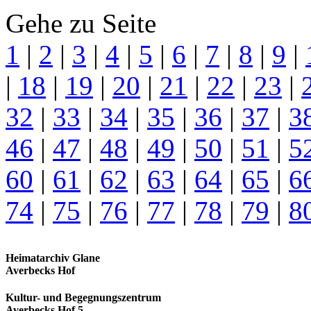
Gehe zu Seite
1
|
2
|
3
|
4
|
5
|
6
|
7
|
8
|
9
|
|
18
|
19
|
20
|
21
|
22
|
23
|
32
|
33
|
34
|
35
|
36
|
37
|
3
46
|
47
|
48
|
49
|
50
|
51
|
5
60
|
61
|
62
|
63
|
64
|
65
|
6
74
|
75
|
76
|
77
|
78
|
79
|
8
Heimatarchiv Glane
Averbecks Hof
Kultur- und Begegnungszentrum
Averbecks Hof 5