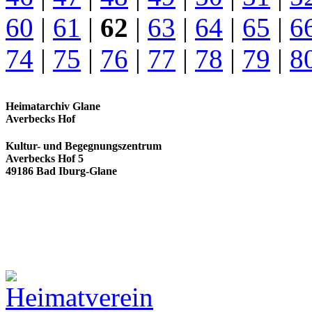
60
|
61
|
62
|
63
|
64
|
65
|
6
74
|
75
|
76
|
77
|
78
|
79
|
8
Heimatarchiv Glane
Averbecks Hof
Kultur- und Begegnungszentrum
Averbecks Hof 5
49186 Bad Iburg-Glane