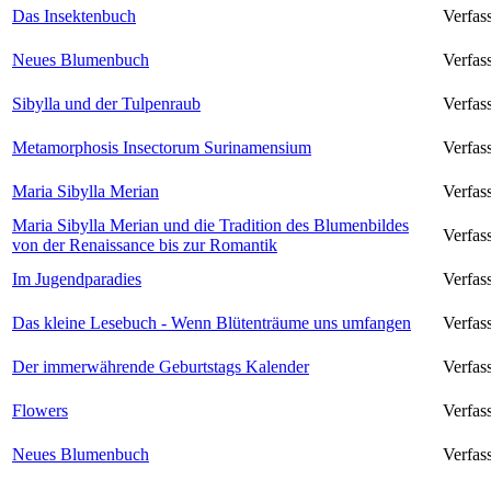
Das Insektenbuch
Verfas
Neues Blumenbuch
Verfas
Sibylla und der Tulpenraub
Verfas
Metamorphosis Insectorum Surinamensium
Verfas
Maria Sibylla Merian
Verfas
Maria Sibylla Merian und die Tradition des Blumenbildes
Verfass
von der Renaissance bis zur Romantik
Im Jugendparadies
Verfass
Das kleine Lesebuch - Wenn Blütenträume uns umfangen
Verfass
Der immerwährende Geburtstags Kalender
Verfass
Flowers
Verfas
Neues Blumenbuch
Verfas