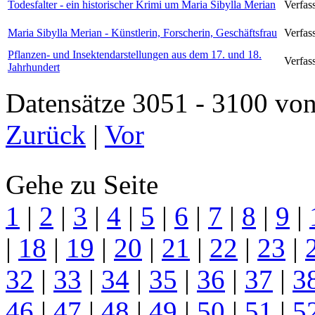
Todesfalter - ein historischer Krimi um Maria Sibylla Merian
Verfas
Maria Sibylla Merian - Künstlerin, Forscherin, Geschäftsfrau
Verfas
Pflanzen- und Insektendarstellungen aus dem 17. und 18.
Verfass
Jahrhundert
Datensätze 3051 - 3100 
Zurück
|
Vor
Gehe zu Seite
1
|
2
|
3
|
4
|
5
|
6
|
7
|
8
|
9
|
|
18
|
19
|
20
|
21
|
22
|
23
|
32
|
33
|
34
|
35
|
36
|
37
|
3
46
|
47
|
48
|
49
|
50
|
51
|
5