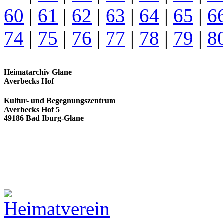
60
|
61
|
62
|
63
|
64
|
65
|
6
74
|
75
|
76
|
77
|
78
|
79
|
8
Heimatarchiv Glane
Averbecks Hof
Kultur- und Begegnungszentrum
Averbecks Hof 5
49186 Bad Iburg-Glane