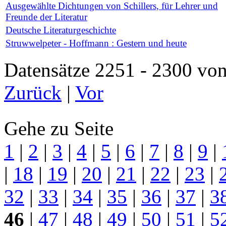
Ausgewählte Dichtungen von Schillers, für Lehrer und
Freunde der Literatur
Deutsche Literaturgeschichte
Struwwelpeter - Hoffmann : Gestern und heute
Datensätze 2251 - 2300 
Zurück
|
Vor
Gehe zu Seite
1
|
2
|
3
|
4
|
5
|
6
|
7
|
8
|
9
|
|
18
|
19
|
20
|
21
|
22
|
23
|
32
|
33
|
34
|
35
|
36
|
37
|
3
46
|
47
|
48
|
49
|
50
|
51
|
5