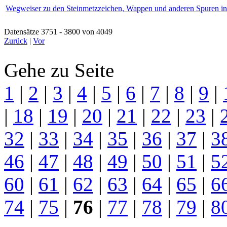
Wegweiser zu den Steinmetzzeichen, Wappen und anderen Spuren in
Datensätze 3751 - 3800 von 4049
Zurück
|
Vor
Gehe zu Seite
1
|
2
|
3
|
4
|
5
|
6
|
7
|
8
|
9
|
|
18
|
19
|
20
|
21
|
22
|
23
|
32
|
33
|
34
|
35
|
36
|
37
|
3
46
|
47
|
48
|
49
|
50
|
51
|
5
60
|
61
|
62
|
63
|
64
|
65
|
6
74
|
75
|
76
|
77
|
78
|
79
|
8