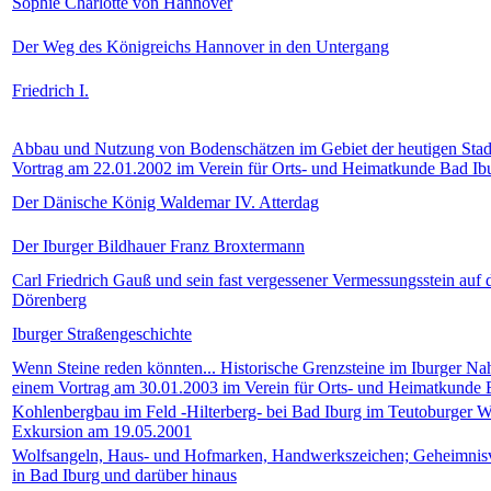
Sophie Charlotte von Hannover
Der Weg des Königreichs Hannover in den Untergang
Friedrich I.
Abbau und Nutzung von Bodenschätzen im Gebiet der heutigen Stad
Vortrag am 22.01.2002 im Verein für Orts- und Heimatkunde Bad Ibu
Der Dänische König Waldemar IV. Atterdag
Der Iburger Bildhauer Franz Broxtermann
Carl Friedrich Gauß und sein fast vergessener Vermessungsstein auf
Dörenberg
Iburger Straßengeschichte
Wenn Steine reden könnten... Historische Grenzsteine im Iburger N
einem Vortrag am 30.01.2003 im Verein für Orts- und Heimatkunde 
Kohlenbergbau im Feld -Hilterberg- bei Bad Iburg im Teutoburger W
Exkursion am 19.05.2001
Wolfsangeln, Haus- und Hofmarken, Handwerkszeichen; Geheimnisv
in Bad Iburg und darüber hinaus