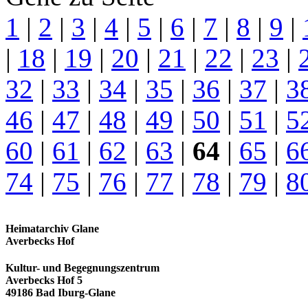
1
|
2
|
3
|
4
|
5
|
6
|
7
|
8
|
9
|
|
18
|
19
|
20
|
21
|
22
|
23
|
32
|
33
|
34
|
35
|
36
|
37
|
3
46
|
47
|
48
|
49
|
50
|
51
|
5
60
|
61
|
62
|
63
|
64
|
65
|
6
74
|
75
|
76
|
77
|
78
|
79
|
8
Heimatarchiv Glane
Averbecks Hof
Kultur- und Begegnungszentrum
Averbecks Hof 5
49186 Bad Iburg-Glane