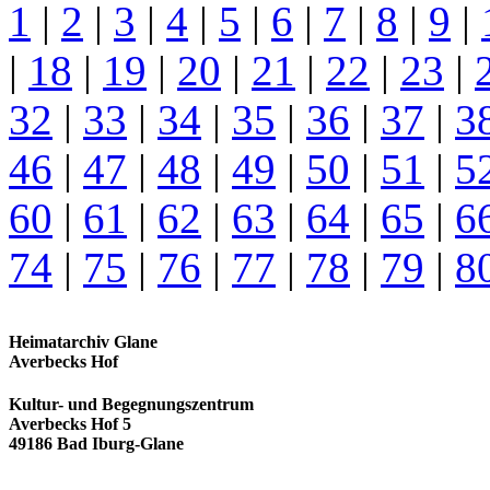
1
|
2
|
3
|
4
|
5
|
6
|
7
|
8
|
9
|
|
18
|
19
|
20
|
21
|
22
|
23
|
32
|
33
|
34
|
35
|
36
|
37
|
3
46
|
47
|
48
|
49
|
50
|
51
|
5
60
|
61
|
62
|
63
|
64
|
65
|
6
74
|
75
|
76
|
77
|
78
|
79
|
8
Heimatarchiv Glane
Averbecks Hof
Kultur- und Begegnungszentrum
Averbecks Hof 5
49186 Bad Iburg-Glane