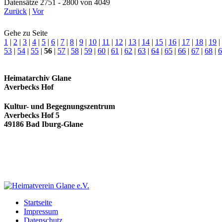
Datensätze 2751 - 2800 von 4049
Zurück
|
Vor
Gehe zu Seite
1
|
2
|
3
|
4
|
5
|
6
|
7
|
8
|
9
|
10
|
11
|
12
|
13
|
14
|
15
|
16
|
17
|
18
|
19
|
53
|
54
|
55
|
56
|
57
|
58
|
59
|
60
|
61
|
62
|
63
|
64
|
65
|
66
|
67
|
68
|
6
Heimatarchiv Glane
Averbecks Hof
Kultur- und Begegnungszentrum
Averbecks Hof 5
49186 Bad Iburg-Glane
Startseite
Impressum
Datenschutz