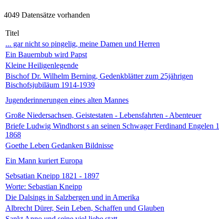
4049 Datensätze vorhanden
Titel
... gar nicht so pingelig, meine Damen und Herren
Ein Bauernbub wird Papst
Kleine Heiligenlegende
Bischof Dr. Wilhelm Berning, Gedenkblätter zum 25jährigen
Bischofsjubiläum 1914-1939
Jugenderinnerungen eines alten Mannes
Große Niedersachsen, Geistestaten - Lebensfahrten - Abenteuer
Briefe Ludwig Windhorst s an seinen Schwager Ferdinand Engelen 
1868
Goethe Leben Gedanken Bildnisse
Ein Mann kuriert Europa
Sebsatian Kneipp 1821 - 1897
Worte: Sebastian Kneipp
Die Dalsings in Salzbergen und in Amerika
Albrecht Dürer, Sein Leben, Schaffen und Glauben
Sankt Anno und seine viel liebe statt