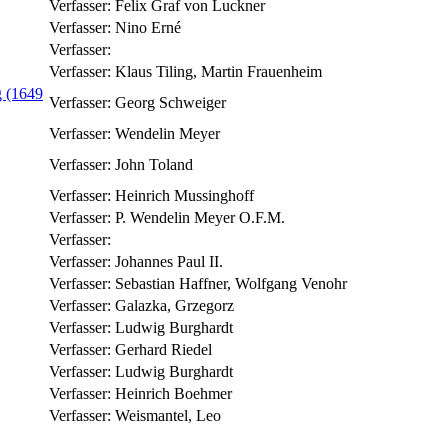
Verfasser:
Felix Graf von Luckner
Verfasser:
Nino Erné
Verfasser:
Verfasser:
Klaus Tiling, Martin Frauenheim
g (1649
Verfasser:
Georg Schweiger
Verfasser:
Wendelin Meyer
Verfasser:
John Toland
Verfasser:
Heinrich Mussinghoff
Verfasser:
P. Wendelin Meyer O.F.M.
Verfasser:
Verfasser:
Johannes Paul II.
Verfasser:
Sebastian Haffner, Wolfgang Venohr
Verfasser:
Galazka, Grzegorz
Verfasser:
Ludwig Burghardt
Verfasser:
Gerhard Riedel
Verfasser:
Ludwig Burghardt
Verfasser:
Heinrich Boehmer
Verfasser:
Weismantel, Leo