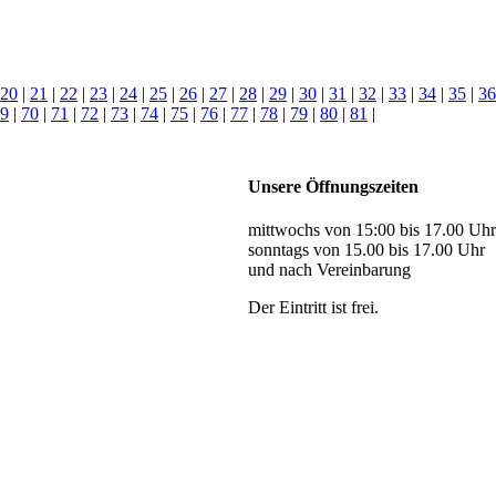
20
|
21
|
22
|
23
|
24
|
25
|
26
|
27
|
28
|
29
|
30
|
31
|
32
|
33
|
34
|
35
|
36
9
|
70
|
71
|
72
|
73
|
74
|
75
|
76
|
77
|
78
|
79
|
80
|
81
|
Unsere Öffnungszeiten
mittwochs von 15:00 bis 17.00 Uhr
sonntags von 15.00 bis 17.00 Uhr
und nach Vereinbarung
Der Eintritt ist frei.