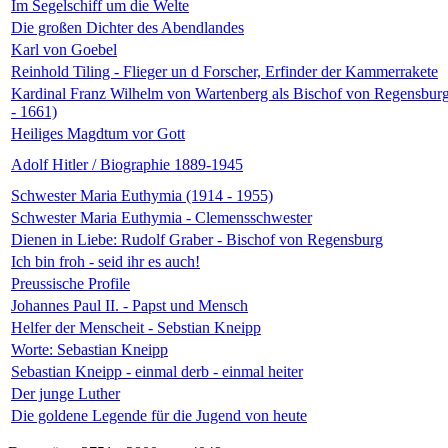
Im Segelschiff um die Welte
Die großen Dichter des Abendlandes
Karl von Goebel
Reinhold Tiling - Flieger un d Forscher, Erfinder der Kammerrakete
Kardinal Franz Wilhelm von Wartenberg als Bischof von Regensbur
- 1661)
Heiliges Magdtum vor Gott
Adolf Hitler / Biographie 1889-1945
Schwester Maria Euthymia (1914 - 1955)
Schwester Maria Euthymia - Clemensschwester
Dienen in Liebe: Rudolf Graber - Bischof von Regensburg
Ich bin froh - seid ihr es auch!
Preussische Profile
Johannes Paul II. - Papst und Mensch
Helfer der Menscheit - Sebstian Kneipp
Worte: Sebastian Kneipp
Sebastian Kneipp - einmal derb - einmal heiter
Der junge Luther
Die goldene Legende für die Jugend von heute