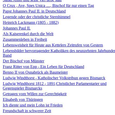
O Crux , Ave, Spes Unica ...., Bischof für nur einen Tag
Papst Johannes Paul II. in Deutschland
Legende oder der christliche Sternhimmel
Heinrich Lackmann (1805 - 1882)
Johannes Paul II.
Als Kaiserenkel durch die Welt
Zusammenleben in Freiheit
Lebensweisheit für Heute aus Kettelers Zeitrufen von Gestern
Lebensbilder hervorragender Katholiken des neunzehnten Jahrhundert
Band
Der Bischof von Münster
Franz Ritter von Epp - Ein Leben für Deutschland
Benno II von Osnabrück als Baumeister
Ludwig Windthorst - Katholischer Volkstribun gegen Bismarck
Ludwig Windthorst 1812 - 1891;Christlicher Parlamentarier und
Gegenspieler Bismarcks
Getragen vom Willen zur Gerechtigkeit
Elisabeth von Thüringen
Ich diente und mein Lohn ist Frieden
Freundschaft in schwerer Zeit