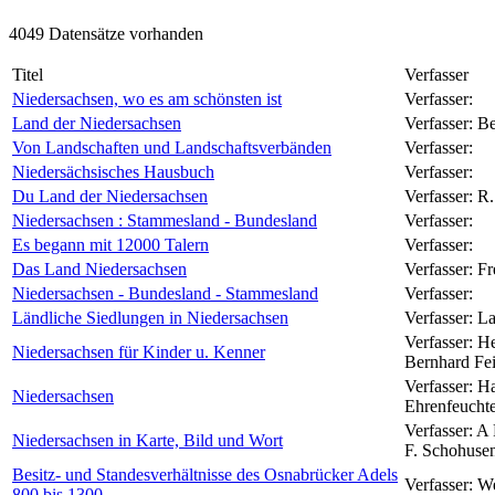
4049 Datensätze vorhanden
Titel
Verfasser
Niedersachsen, wo es am schönsten ist
Verfasser:
Land der Niedersachsen
Verfasser:
Be
Von Landschaften und Landschaftsverbänden
Verfasser:
Niedersächsisches Hausbuch
Verfasser:
Du Land der Niedersachsen
Verfasser:
R.
Niedersachsen : Stammesland - Bundesland
Verfasser:
Es begann mit 12000 Talern
Verfasser:
Das Land Niedersachsen
Verfasser:
Fr
Niedersachsen - Bundesland - Stammesland
Verfasser:
Ländliche Siedlungen in Niedersachsen
Verfasser:
La
Verfasser:
He
Niedersachsen für Kinder u. Kenner
Bernhard Fei
Verfasser:
Ha
Niedersachsen
Ehrenfeuchte
Verfasser:
A 
Niedersachsen in Karte, Bild und Wort
F. Schohusen
Besitz- und Standesverhältnisse des Osnabrücker Adels
Verfasser:
We
800 bis 1300