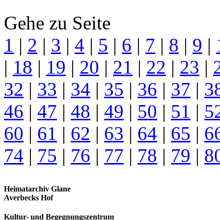
Gehe zu Seite
1
|
2
|
3
|
4
|
5
|
6
|
7
|
8
|
9
|
|
18
|
19
|
20
|
21
|
22
|
23
|
32
|
33
|
34
|
35
|
36
|
37
|
3
46
|
47
|
48
|
49
|
50
|
51
|
5
60
|
61
|
62
|
63
|
64
|
65
|
6
74
|
75
|
76
|
77
|
78
|
79
|
8
Heimatarchiv Glane
Averbecks Hof
Kultur- und Begegnungszentrum