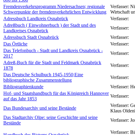
Fremdenverkehrsprogramm Niedersachsen; regionale
Verfasser:
Ni
Schwerpunkte der fremdenverkehrlichen Entwicklung
Wirtschaft un
Adressbuch Landkreis Osnabrück
Verfasser:
Adreßbuch ( Einwohnerbuch ) der Stadt und des
Verfasser:
Landkreises Osnabrück
Adressbuch Stadt Osnabrück
Verfasser:
Das Örtliche
Verfasser:
Das Telefonbuch - Stadt und Landkreis Osnabrück -
Verfasser:
2017
Adreß-Buch für die Stadt und Feldmark Osnabrück
Verfasser:
1878
Das Deutsche Schulbuch 1945-1950;Eine
Verfasser:
bibliographische Zusammenstellung
Bibliographienkunde
Verfasser:
He
Hof- und Staatshandbuch für das Königreich Hannover
Verfasser:
auf das Jahr 1853
Verfasser:
Ge
Das Bundesarchiv und seine Bestände
Klaus Olden
Das Stadtarchiv Olpe: seine Geschichte und seine
Verfasser:
Jo
Bestände
Verfasser:
Bi
Handbuch des Bistums Osnabrück