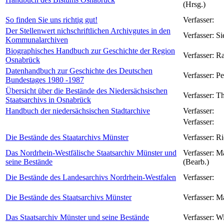
(Hrsg.)
So finden Sie uns richtig gut!
Verfasser:
Der Stellenwert nichschriftlichen Archivgutes in den
Verfasser:
Si
Kommunalarchiven
Biographisches Handbuch zur Geschichte der Region
Verfasser:
Ra
Osnabrück
Datenhandbuch zur Geschichte des Deutschen
Verfasser:
Pe
Bundestages 1980 -1987
Übersicht über die Bestände des Niedersächsischen
Verfasser:
Th
Staatsarchivs in Osnabrück
Handbuch der niedersächsischen Stadtarchive
Verfasser:
Verfasser:
Die Bestände des Staatarchivs Münster
Verfasser:
Ri
Das Nordrhein-Westfälische Staatsarchiv Münster und
Verfasser:
Ma
seine Bestände
(Bearb.)
Die Bestände des Landesarchivs Nordrhein-Westfalen
Verfasser:
Die Bestände des Staatsarchivs Münster
Verfasser:
Ma
Das Staatsarchiv Münster und seine Bestände
Verfasser:
Wi