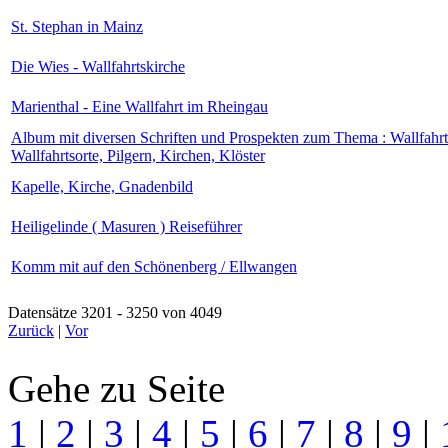
St. Stephan in Mainz
Die Wies - Wallfahrtskirche
Marienthal - Eine Wallfahrt im Rheingau
Album mit diversen Schriften und Prospekten zum Thema : Wallfahrt
Wallfahrtsorte, Pilgern, Kirchen, Klöster
Kapelle, Kirche, Gnadenbild
Heiligelinde ( Masuren ) Reiseführer
Komm mit auf den Schönenberg / Ellwangen
Datensätze 3201 - 3250 von 4049
Zurück
|
Vor
Gehe zu Seite
1
|
2
|
3
|
4
|
5
|
6
|
7
|
8
|
9
|