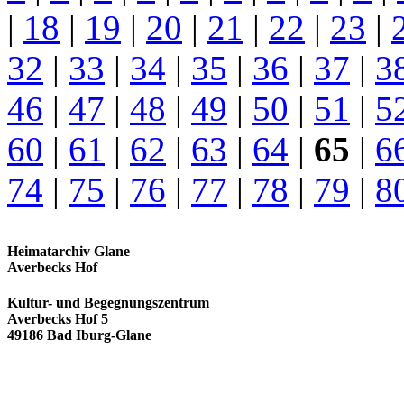
|
18
|
19
|
20
|
21
|
22
|
23
|
32
|
33
|
34
|
35
|
36
|
37
|
3
46
|
47
|
48
|
49
|
50
|
51
|
5
60
|
61
|
62
|
63
|
64
|
65
|
6
74
|
75
|
76
|
77
|
78
|
79
|
8
Heimatarchiv Glane
Averbecks Hof
Kultur- und Begegnungszentrum
Averbecks Hof 5
49186 Bad Iburg-Glane