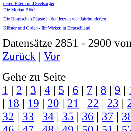
deren Eltern und Seelsorger
Die Merian Bibel
Die Römischen Päpste in den letzten vier Jahrhunderten
Klöster und Orden - Ihr Wirken in Deutschland
Datensätze 2851 - 2900 
Zurück
|
Vor
Gehe zu Seite
1
|
2
|
3
|
4
|
5
|
6
|
7
|
8
|
9
|
|
18
|
19
|
20
|
21
|
22
|
23
|
32
|
33
|
34
|
35
|
36
|
37
|
3
46
|
47
|
48
|
49
|
50
|
51
|
5