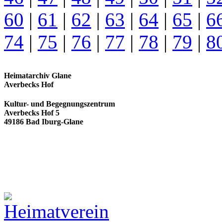
60
|
61
|
62
|
63
|
64
|
65
|
6
74
|
75
|
76
|
77
|
78
|
79
|
8
Heimatarchiv Glane
Averbecks Hof
Kultur- und Begegnungszentrum
Averbecks Hof 5
49186 Bad Iburg-Glane