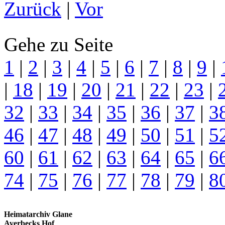
Zurück
|
Vor
Gehe zu Seite
1
|
2
|
3
|
4
|
5
|
6
|
7
|
8
|
9
|
|
18
|
19
|
20
|
21
|
22
|
23
|
32
|
33
|
34
|
35
|
36
|
37
|
3
46
|
47
|
48
|
49
|
50
|
51
|
5
60
|
61
|
62
|
63
|
64
|
65
|
6
74
|
75
|
76
|
77
|
78
|
79
|
8
Heimatarchiv Glane
Averbecks Hof