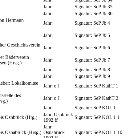
Jahr:
Signatur:
SeP Jb 35
Jahr:
Signatur:
SeP Jb 36
ion Hermann
Jahr:
Signatur:
SeP Jb 4
Jahr:
Signatur:
SeP Jb 5
her Geschichtsverein
Jahr:
Signatur:
SeP Jb 6
er Bäderverein
Jahr:
Signatur:
SeP Jb 7
sen (Hrsg.)
Jahr:
Signatur:
SeP Jb 8
Jahr:
Signatur:
SeP Jb 9
eber: Lokalkomitee
Jahr:
o.J.
Signatur:
SeP KathT 1
sstelle des
Jahr:
o.J.
Signatur:
SeP KathT 2
sg.)
Jahr:
Signatur:
SeP KOL 1
Jahr:
Osnbrück
is Osnbrück (Hrg.)
Signatur:
SeP KOL 1-1
1992 ff
Jahr:
is Osnabrück (Hrsg.)
Osnabrück
Signatur:
SeP KOL 1-10
1992 ff