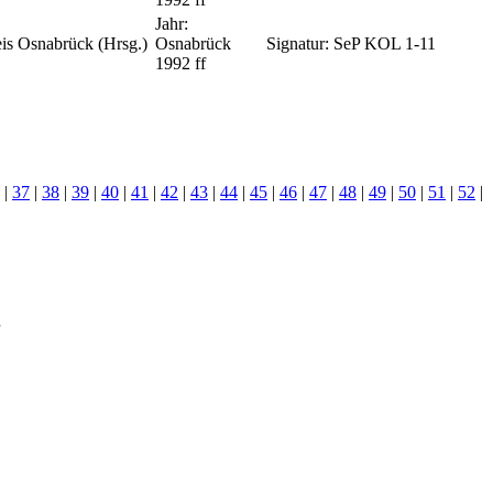
Jahr:
is Osnabrück (Hrsg.)
Osnabrück
Signatur:
SeP KOL 1-11
1992 ff
|
37
|
38
|
39
|
40
|
41
|
42
|
43
|
44
|
45
|
46
|
47
|
48
|
49
|
50
|
51
|
52
|