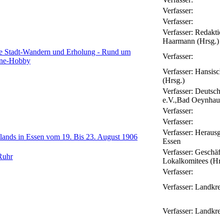
Verfasser:
Verfasser:
Verfasser:
Redakt
Haarmann (Hrsg.)
ere Stadt-Wandern und Erholung - Rund um
Verfasser:
eine-Hobby
Verfasser:
Hansisc
(Hrsg.)
Verfasser:
Deutsch
e.V.,Bad Oeynhau
Verfasser:
Verfasser:
Verfasser:
Herausg
lands in Essen vom 19. Bis 23. August 1906
Essen
Verfasser:
Geschäft
Ruhr
Lokalkomitees (Hr
Verfasser:
Verfasser:
Landkre
Verfasser:
Landkre