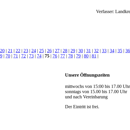
Verfasser:
Landkre
20
|
21
|
22
|
23
|
24
|
25
|
26
|
27
|
28
|
29
|
30
|
31
|
32
|
33
|
34
|
35
|
36
9
|
70
|
71
|
72
|
73
|
74
|
75
|
76
|
77
|
78
|
79
|
80
|
81
|
Unsere Öffnungszeiten
mittwochs von 15:00 bis 17.00 Uhr
sonntags von 15.00 bis 17.00 Uhr
und nach Vereinbarung
Der Eintritt ist frei.