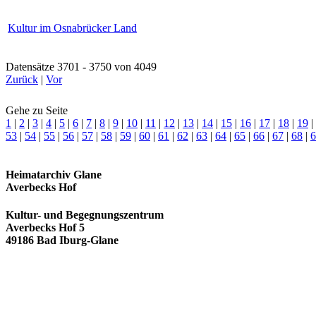
Kultur im Osnabrücker Land
Datensätze 3701 - 3750 von 4049
Zurück
|
Vor
Gehe zu Seite
1
|
2
|
3
|
4
|
5
|
6
|
7
|
8
|
9
|
10
|
11
|
12
|
13
|
14
|
15
|
16
|
17
|
18
|
19
|
53
|
54
|
55
|
56
|
57
|
58
|
59
|
60
|
61
|
62
|
63
|
64
|
65
|
66
|
67
|
68
|
6
Heimatarchiv Glane
Averbecks Hof
Kultur- und Begegnungszentrum
Averbecks Hof 5
49186 Bad Iburg-Glane