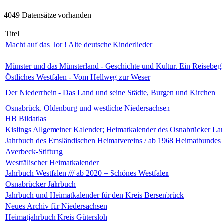
4049 Datensätze vorhanden
Titel
Macht auf das Tor ! Alte deutsche Kinderlieder
Münster und das Münsterland - Geschichte und Kultur. Ein Reisebegl
Östliches Westfalen - Vom Hellweg zur Weser
Der Niederrhein - Das Land und seine Städte, Burgen und Kirchen
Osnabrück, Oldenburg und westliche Niedersachsen
HB Bildatlas
Kislings Allgemeiner Kalender; Heimatkalender des Osnabrücker La
Jahrbuch des Emsländischen Heimatvereins / ab 1968 Heimatbundes
Averbeck-Stiftung
Westfälischer Heimatkalender
Jahrbuch Westfalen /// ab 2020 = Schönes Westfalen
Osnabrücker Jahrbuch
Jahrbuch und Heimatkalender für den Kreis Bersenbrück
Neues Archiv für Niedersachsen
Heimatjahrbuch Kreis Gütersloh