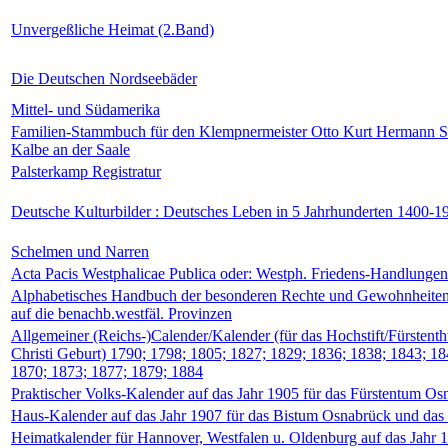
Unvergeßliche Heimat (2.Band)
Die Deutschen Nordseebäder
Mittel- und Südamerika
Familien-Stammbuch für den Klempnermeister Otto Kurt Hermann 
Kalbe an der Saale
Palsterkamp Registratur
Deutsche Kulturbilder : Deutsches Leben in 5 Jahrhunderten 1400-1
Schelmen und Narren
Acta Pacis Westphalicae Publica oder: Westph. Friedens-Handlunge
Alphabetisches Handbuch der besonderen Rechte und Gewohnheiten 
auf die benachb.westfäl. Provinzen
Allgemeiner (Reichs-)Calender/Kalender (für das Hochstift/Fürstent
Christi Geburt) 1790; 1798; 1805; 1827; 1829; 1836; 1838; 1843; 18
1870; 1873; 1877; 1879; 1884
Praktischer Volks-Kalender auf das Jahr 1905 für das Fürstentum O
Haus-Kalender auf das Jahr 1907 für das Bistum Osnabrück und da
Heimatkalender für Hannover, Westfalen u. Oldenburg auf das Jahr 1