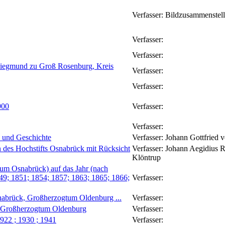
Verfasser:
Bildzusammenstel
Verfasser:
Verfasser:
Siegmund zu Groß Rosenburg, Kreis
Verfasser:
Verfasser:
900
Verfasser:
Verfasser:
n und Geschichte
Verfasser:
Johann Gottfried 
des Hochstifts Osnabrück mit Rücksicht
Verfasser:
Johann Aegidius 
Klöntrup
hum Osnabrück) auf das Jahr (nach
49; 1851; 1854; 1857; 1863; 1865; 1866;
Verfasser:
snabrück, Großherzogtum Oldenburg ...
Verfasser:
s Großherzogtum Oldenburg
Verfasser:
922 ; 1930 ; 1941
Verfasser: