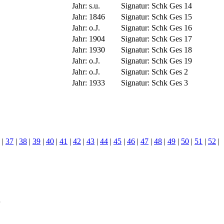
Jahr:
s.u.
Signatur:
Schk Ges 14
Jahr:
1846
Signatur:
Schk Ges 15
Jahr:
o.J.
Signatur:
Schk Ges 16
Jahr:
1904
Signatur:
Schk Ges 17
Jahr:
1930
Signatur:
Schk Ges 18
Jahr:
o.J.
Signatur:
Schk Ges 19
Jahr:
o.J.
Signatur:
Schk Ges 2
Jahr:
1933
Signatur:
Schk Ges 3
|
37
|
38
|
39
|
40
|
41
|
42
|
43
|
44
|
45
|
46
|
47
|
48
|
49
|
50
|
51
|
52
|