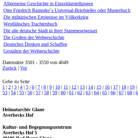
Allgemeine Geschichte in Einzeldarstellungen
Otto Friedrich Rammler´s Universal-Briefsteller oder Musterbuch
Die militärischen Ereignisse im Völkerkrieg
Westfälisches Trachtenbuch
Die alte deutsche Stadt in ihrer Stammeseigenart
Die Großen der Weltgeschichte
Deutsches Denken und Schaffen
Gestalten der Weltgeschichte
Datensätze 3501 - 3550 von 4049
Zurück
|
Vor
Gehe zu Seite
1
|
2
|
3
|
4
|
5
|
6
|
7
|
8
|
9
|
10
|
11
|
12
|
13
|
14
|
15
|
16
|
17
|
18
|
19
|
53
|
54
|
55
|
56
|
57
|
58
|
59
|
60
|
61
|
62
|
63
|
64
|
65
|
66
|
67
|
68
|
6
Heimatarchiv Glane
Averbecks Hof
Kultur- und Begegnungszentrum
Averbecks Hof 5