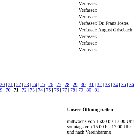
Verfasser:
Verfasser:
Verfasser:
Verfasser:
Dr. Franz Jostes
Verfasser:
August Grisebach
Verfasser:
Verfasser:
Verfasser:
20
|
21
|
22
|
23
|
24
|
25
|
26
|
27
|
28
|
29
|
30
|
31
|
32
|
33
|
34
|
35
|
36
9
|
70
|
71
|
72
|
73
|
74
|
75
|
76
|
77
|
78
|
79
|
80
|
81
|
Unsere Öffnungszeiten
mittwochs von 15:00 bis 17.00 Uhr
sonntags von 15.00 bis 17.00 Uhr
und nach Vereinbarung