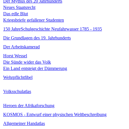
Der Mythus des 20 Jahrhunderts
Neues Staatsrecht
Das edle Blut
Kriegsbriefe gefallener Studenten
150 JahreSchulgeschichte Neufahrwasser 1785 - 1935
Die Grundlagen des 19. Jahrhunderts
Der Arbeitskamerad
Horst Wessel
Die Sünde wider das Volk
Ein Land entsteigt der Dämmerung
Wehrpflichtfibel
Volksschulatlas
Heroen der Afrikaforschung
KOSMOS - Entwurf einer physischen Weltbeschreibung
Allgemeiner Handatlas