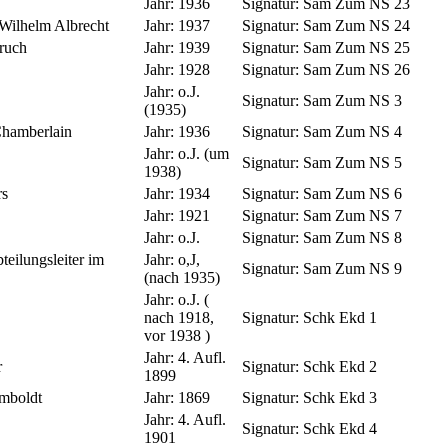
Jahr:
1936
Signatur:
Sam Zum NS 23
 Wilhelm Albrecht
Jahr:
1937
Signatur:
Sam Zum NS 24
ruch
Jahr:
1939
Signatur:
Sam Zum NS 25
Jahr:
1928
Signatur:
Sam Zum NS 26
Jahr:
o.J.
Signatur:
Sam Zum NS 3
(1935)
Chamberlain
Jahr:
1936
Signatur:
Sam Zum NS 4
Jahr:
o.J. (um
Signatur:
Sam Zum NS 5
1938)
rs
Jahr:
1934
Signatur:
Sam Zum NS 6
Jahr:
1921
Signatur:
Sam Zum NS 7
Jahr:
o.J.
Signatur:
Sam Zum NS 8
teilungsleiter im
Jahr:
o,J,
Signatur:
Sam Zum NS 9
(nach 1935)
Jahr:
o.J. (
nach 1918,
Signatur:
Schk Ekd 1
vor 1938 )
Jahr:
4. Aufl.
r
Signatur:
Schk Ekd 2
1899
mboldt
Jahr:
1869
Signatur:
Schk Ekd 3
Jahr:
4. Aufl.
Signatur:
Schk Ekd 4
1901