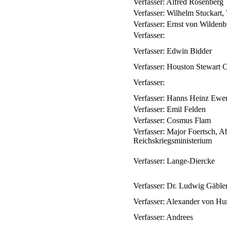
Verfasser:
Alfred Rosenberg
Verfasser:
Wilhelm Stuckart,
Verfasser:
Ernst von Wildenb
Verfasser:
Verfasser:
Edwin Bidder
Verfasser:
Houston Stewart 
Verfasser:
Verfasser:
Hanns Heinz Ewe
Verfasser:
Emil Felden
Verfasser:
Cosmus Flam
Verfasser:
Major Foertsch, Ab
Reichskriegsministerium
Verfasser:
Lange-Diercke
Verfasser:
Dr. Ludwig Gäble
Verfasser:
Alexander von Hu
Verfasser:
Andrees