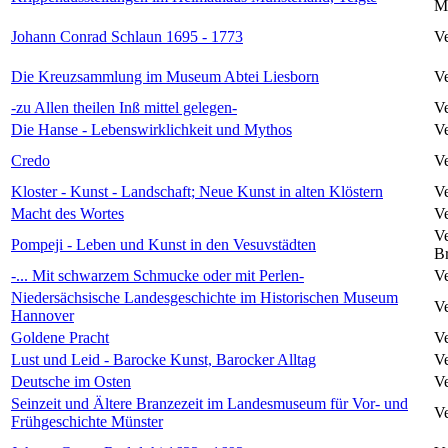
Mü
Johann Conrad Schlaun 1695 - 1773
Ve
Die Kreuzsammlung im Museum Abtei Liesborn
Ve
-zu Allen theilen Inß mittel gelegen-
Ve
Die Hanse - Lebenswirklichkeit und Mythos
Ve
Credo
Ve
Kloster - Kunst - Landschaft; Neue Kunst in alten Klöstern
Ve
Macht des Wortes
Ve
Ve
Pompeji - Leben und Kunst in den Vesuvstädten
Br
-... Mit schwarzem Schmucke oder mit Perlen-
Ve
Niedersächsische Landesgeschichte im Historischen Museum
Ve
Hannover
Goldene Pracht
Ve
Lust und Leid - Barocke Kunst, Barocker Alltag
Ve
Deutsche im Osten
Ve
Seinzeit und Ältere Branzezeit im Landesmuseum für Vor- und
Ve
Frühgeschichte Münster