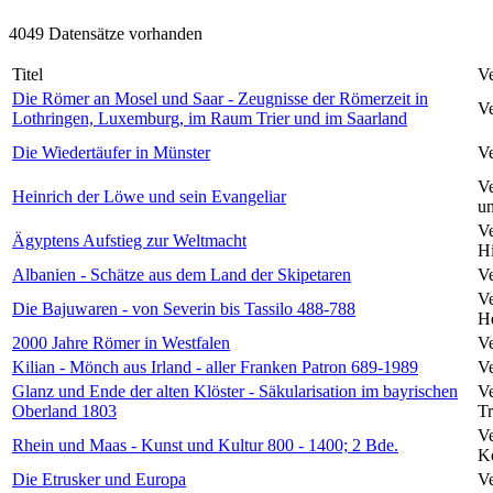
4049 Datensätze vorhanden
Titel
Ve
Die Römer an Mosel und Saar - Zeugnisse der Römerzeit in
Ve
Lothringen, Luxemburg, im Raum Trier und im Saarland
Die Wiedertäufer in Münster
Ve
Ve
Heinrich der Löwe und sein Evangeliar
un
Ve
Ägyptens Aufstieg zur Weltmacht
Hi
Albanien - Schätze aus dem Land der Skipetaren
Ve
Ve
Die Bajuwaren - von Severin bis Tassilo 488-788
He
2000 Jahre Römer in Westfalen
Ve
Kilian - Mönch aus Irland - aller Franken Patron 689-1989
Ve
Glanz und Ende der alten Klöster - Säkularisation im bayrischen
Ve
Oberland 1803
Tr
Ve
Rhein und Maas - Kunst und Kultur 800 - 1400; 2 Bde.
Kö
Die Etrusker und Europa
Ve