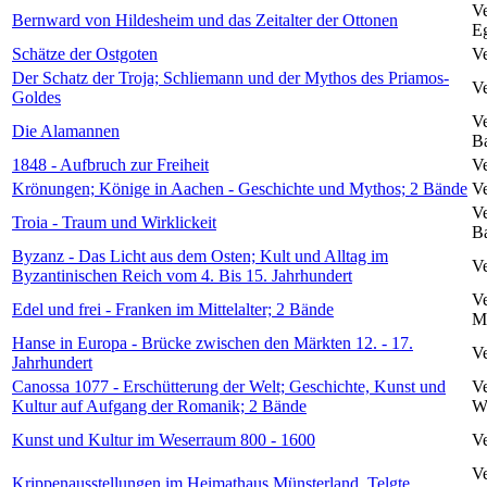
Ve
Bernward von Hildesheim und das Zeitalter der Ottonen
Eg
Schätze der Ostgoten
Ve
Der Schatz der Troja; Schliemann und der Mythos des Priamos-
Ve
Goldes
Ve
Die Alamannen
B
1848 - Aufbruch zur Freiheit
Ve
Krönungen; Könige in Aachen - Geschichte und Mythos; 2 Bände
Ve
Ve
Troia - Traum und Wirklickeit
Ba
Byzanz - Das Licht aus dem Osten; Kult und Alltag im
Ve
Byzantinischen Reich vom 4. Bis 15. Jahrhundert
Ve
Edel und frei - Franken im Mittelalter; 2 Bände
Me
Hanse in Europa - Brücke zwischen den Märkten 12. - 17.
Ve
Jahrhundert
Canossa 1077 - Erschütterung der Welt; Geschichte, Kunst und
Ve
Kultur auf Aufgang der Romanik; 2 Bände
W
Kunst und Kultur im Weserraum 800 - 1600
Ve
Ve
Krippenausstellungen im Heimathaus Münsterland, Telgte