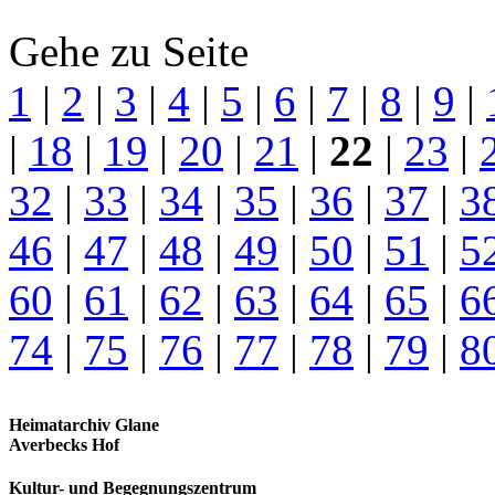
Gehe zu Seite
1
|
2
|
3
|
4
|
5
|
6
|
7
|
8
|
9
|
|
18
|
19
|
20
|
21
|
22
|
23
|
32
|
33
|
34
|
35
|
36
|
37
|
3
46
|
47
|
48
|
49
|
50
|
51
|
5
60
|
61
|
62
|
63
|
64
|
65
|
6
74
|
75
|
76
|
77
|
78
|
79
|
8
Heimatarchiv Glane
Averbecks Hof
Kultur- und Begegnungszentrum