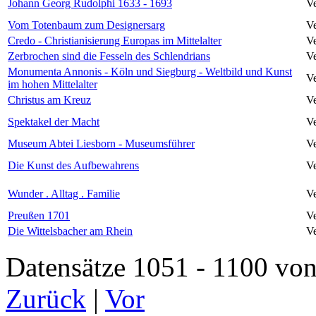
Johann Georg Rudolphi 1633 - 1693
Ve
Vom Totenbaum zum Designersarg
Ve
Credo - Christianisierung Europas im Mittelalter
Ve
Zerbrochen sind die Fesseln des Schlendrians
Ve
Monumenta Annonis - Köln und Siegburg - Weltbild und Kunst
Ve
im hohen Mittelalter
Christus am Kreuz
Ve
Spektakel der Macht
Ve
Museum Abtei Liesborn - Museumsführer
Ve
Die Kunst des Aufbewahrens
Ve
Wunder . Alltag . Familie
Ve
Preußen 1701
Ve
Die Wittelsbacher am Rhein
Ve
Datensätze 1051 - 1100 
Zurück
|
Vor