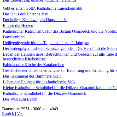
Das Leben Jesu, unseres göttlichen Heilands
Gibt es einen Gott?, Katholische Laiendogmatik
Das Haus des Herzens Jesu
Der heilige Kreuzweg als Hausandacht
Empor die Herzen
Katholischer Katechismus für das Bistum Osnabrück und die Nordis
Familienbibel
Heiligenlegende für alle Tage des Jahres, 2. Jahrgang
Der Erdenpilger und sein Schutzengel oder -Der Herr führt die Seine
Leben der Heiligen nebst Betrachtungen und Gebeten auf alle Tage d
beweglichen Kirchenfeste
Fabiola oder Kirche der Katakomben
Geschichte der christlichen Kirche zur Belehrung und Erbauung für
Das Sakrament der Barmherzigkeit
Leben der Heiligen für das katholische Volk
Kleine Katholische Schulbibel für die Diözese Osnabrück und die 
Katholische Schulbibel für die Diözese Osnabrück
Der Weg zum Leben
Datensätze 2951 - 3000 von 4049
Zurück
|
Vor