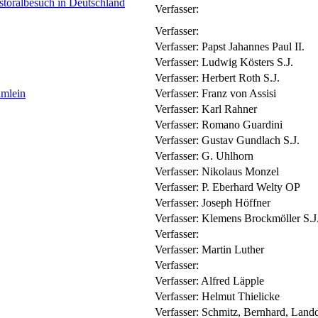
storalbesuch in Deutschland
Verfasser:
Verfasser:
Verfasser:
Papst Jahannes Paul II.
Verfasser:
Ludwig Kösters S.J.
Verfasser:
Herbert Roth S.J.
ümlein
Verfasser:
Franz von Assisi
Verfasser:
Karl Rahner
Verfasser:
Romano Guardini
Verfasser:
Gustav Gundlach S.J.
Verfasser:
G. Uhlhorn
Verfasser:
Nikolaus Monzel
Verfasser:
P. Eberhard Welty OP
Verfasser:
Joseph Höffner
Verfasser:
Klemens Brockmöller S.J
Verfasser:
Verfasser:
Martin Luther
Verfasser:
Verfasser:
Alfred Läpple
Verfasser:
Helmut Thielicke
Verfasser:
Schmitz, Bernhard, Land