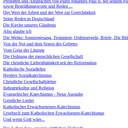
Predigten und Ansprachen von Papst Johannes Paul II. bei seinem Pa
sowie Begrüßungsworte und Reden ...
Der Wert der Arbeit und der Weg zur Gerechtigkeit
Seine Reden in Deutschland
Die Kirche unseres Glaubens
Also glaube ich
Die Werke: Sonnengesang, Testament, Ordensregeln, Briefe, Die Bl
Von der Not und dem Segen des Gebetes
Vom Geist der Liturgie
Die Ordnung der menschlichen Gesellschaft
Die christliche Liebesthätigkeit seit der Reformation
Katholische Soziallehre
Herders Sozialkatechismus
Christliche Gesellschaftslehre
Industriekultur und Religion
Evangelischer Katechismus - Neue Ausgabe
Geistliche Lieder
Katholischer Erwachsenenen-Katechismus
Lesebuch zum Katholischen Erwachsenen-Katechismus
Und wenn Gott wäre...