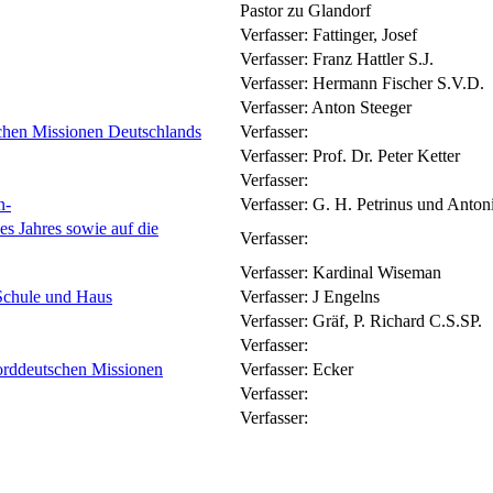
Pastor zu Glandorf
Verfasser:
Fattinger, Josef
Verfasser:
Franz Hattler S.J.
Verfasser:
Hermann Fischer S.V.D.
Verfasser:
Anton Steeger
chen Missionen Deutschlands
Verfasser:
Verfasser:
Prof. Dr. Peter Ketter
Verfasser:
n-
Verfasser:
G. H. Petrinus und Anton
es Jahres sowie auf die
Verfasser:
Verfasser:
Kardinal Wiseman
 Schule und Haus
Verfasser:
J Engelns
Verfasser:
Gräf, P. Richard C.S.SP.
Verfasser:
Norddeutschen Missionen
Verfasser:
Ecker
Verfasser:
Verfasser: