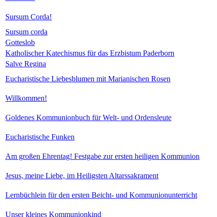
Sursum Corda!
Sursum corda
Gotteslob
Katholischer Katechismus für das Erzbistum Paderborn
Salve Regina
Eucharistische Liebesblumen mit Marianischen Rosen
Willkommen!
Goldenes Kommunionbuch für Welt- und Ordensleute
Eucharistische Funken
Am großen Ehrentag! Festgabe zur ersten heiligen Kommunion
Jesus, meine Liebe, im Heiligsten Altarssakrament
Lernbüchlein für den ersten Beicht- und Kommunionunterricht
Unser kleines Kommunionkind