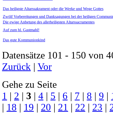
Das heiligste Altarssakrament oder die Werke und Wege Gottes
Zwölf Vorbereitungen und Danksagungen bei der heiligen Communi
Die ewige Anbetung des allerheiligsten Altarssacramentes
Auf zum hl. Gastmahl!
Das gute Kommunionkind
Datensätze 101 - 150 vo
Zurück
|
Vor
Gehe zu Seite
1
|
2
|
3
|
4
|
5
|
6
|
7
|
8
|
9
|
|
18
|
19
|
20
|
21
|
22
|
23
|