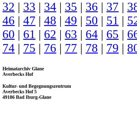
32
|
33
|
34
|
35
|
36
|
37
|
3
46
|
47
|
48
|
49
|
50
|
51
|
5
60
|
61
|
62
|
63
|
64
|
65
|
6
74
|
75
|
76
|
77
|
78
|
79
|
8
Heimatarchiv Glane
Averbecks Hof
Kultur- und Begegnungszentrum
Averbecks Hof 5
49186 Bad Iburg-Glane