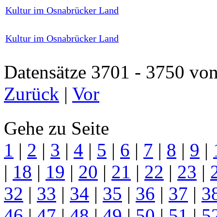
Kultur im Osnabrücker Land
Kultur im Osnabrücker Land
Datensätze 3701 - 3750 
Zurück
|
Vor
Gehe zu Seite
1
|
2
|
3
|
4
|
5
|
6
|
7
|
8
|
9
|
|
18
|
19
|
20
|
21
|
22
|
23
|
32
|
33
|
34
|
35
|
36
|
37
|
3
46
|
47
|
48
|
49
|
50
|
51
|
5