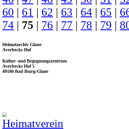
60
|
61
|
62
|
63
|
64
|
65
|
6
74
|
75
|
76
|
77
|
78
|
79
|
8
Heimatarchiv Glane
Averbecks Hof
Kultur- und Begegnungszentrum
Averbecks Hof 5
49186 Bad Iburg-Glane