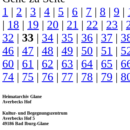
1
|
2
|
3
|
4
|
5
|
6
|
7
|
8
|
9
|
|
18
|
19
|
20
|
21
|
22
|
23
|
32
|
33
|
34
|
35
|
36
|
37
|
3
46
|
47
|
48
|
49
|
50
|
51
|
5
60
|
61
|
62
|
63
|
64
|
65
|
6
74
|
75
|
76
|
77
|
78
|
79
|
8
Heimatarchiv Glane
Averbecks Hof
Kultur- und Begegnungszentrum
Averbecks Hof 5
49186 Bad Iburg-Glane