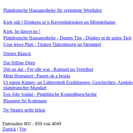
Plattdeutsche Hausapotheke für vergnügte Westfalen
Kiek süh ! Dönkens ut´n Ravensbiärgsken un Mönsterlanne
Kiek, he liäwet no !
Plattdeutsche Hausapotheke - Dumm Tüg - Dönkes ut de aulen Tied
Usse leiwe Platt - Tüsken Tiäkenbuorg un Stemmert
Dürten Blanck
Dat Hillige Dörp
Düt un dat - För olle wat - Ruimsel un Vertellsel
Mein Heimatort : Pauert ok a bessla
Ut miene Kinner- un Liährertiedt Erzählungen, Geschichten, Anekdo
plattdeutscher Mundart
Een Johr Soldat - Plattdütsche Kommißgeschichte
Blaumen för Kottmann
De Straten geiht liekut
Datensätze 801 - 850 von 4049
Zurück
|
Vor