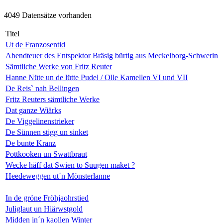
4049 Datensätze vorhanden
Titel
Ut de Franzosentid
Abendteuer des Entspektor Bräsig bürtig aus Meckelborg-Schwerin
Sämtliche Werke von Fritz Reuter
Hanne Nüte un de lütte Pudel / Olle Kamellen VI und VII
De Reis` nah Bellingen
Fritz Reuters sämtliche Werke
Dat ganze Wiärks
De Viggelinenstrieker
De Sünnen stigg un sinket
De bunte Kranz
Pottkooken un Swattbraut
Wecke häff dat Swien to Suugen maket ?
Heedeweggen ut´n Mönsterlanne
In de gröne Fröhjaohrstied
Juliglaut un Hiärwstgold
Midden in´n kaollen Winter