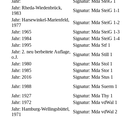
Jahr:
Signatur:
Mda SteiG 1
Jahr:
Rheda-Wiedenbrück,
Signatur:
Mda SteiG 1-1
1983
Jahr:
Harsewinkel-Marienfeld,
Signatur:
Mda SteiG 1-2
1977
Jahr:
1965
Signatur:
Mda SteiG 1-3
Jahr:
1984
Signatur:
Mda SteiG 1-4
Jahr:
1995
Signatur:
Mda Stf 1
Jahr:
2. neu berbeitete Auflage,
Signatur:
Mda Still 1
o.J.
Jahr:
1980
Signatur:
Mda Stol 1
Jahr:
1985
Signatur:
Mda Stor 1
Jahr:
2016
Signatur:
Mda Stus 1
Jahr:
1988
Signatur:
Mda Suerm 1
Jahr:
1927
Signatur:
Mda Thy 1
Jahr:
1972
Signatur:
Mda vdWal 1
Jahr:
Hamburg-Wellingsbüttel,
Signatur:
Mda vdWal 2
1971