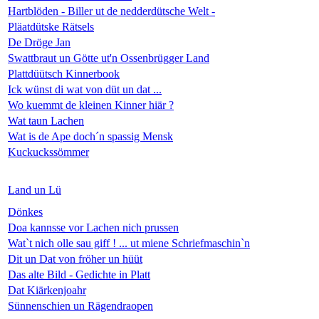
Hartblöden - Biller ut de nedderdütsche Welt -
Pläatdütske Rätsels
De Dröge Jan
Swattbraut un Götte ut'n Ossenbrügger Land
Plattdüütsch Kinnerbook
Ick wünst di wat von düt un dat ...
Wo kuemmt de kleinen Kinner hiär ?
Wat taun Lachen
Wat is de Ape doch´n spassig Mensk
Kuckuckssömmer
Land un Lü
Dönkes
Doa kannsse vor Lachen nich prussen
Wat`t nich olle sau giff ! ... ut miene Schriefmaschin`n
Dit un Dat von fröher un hüüt
Das alte Bild - Gedichte in Platt
Dat Kiärkenjoahr
Sünnenschien un Rägendraopen