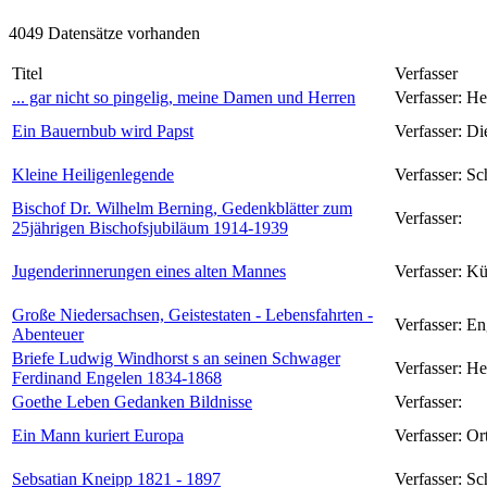
4049 Datensätze vorhanden
Titel
Verfasser
... gar nicht so pingelig, meine Damen und Herren
Verfasser:
He
Ein Bauernbub wird Papst
Verfasser:
Di
Kleine Heiligenlegende
Verfasser:
Sc
Bischof Dr. Wilhelm Berning, Gedenkblätter zum
Verfasser:
25jährigen Bischofsjubiläum 1914-1939
Jugenderinnerungen eines alten Mannes
Verfasser:
Kü
Große Niedersachsen, Geistestaten - Lebensfahrten -
Verfasser:
En
Abenteuer
Briefe Ludwig Windhorst s an seinen Schwager
Verfasser:
He
Ferdinand Engelen 1834-1868
Goethe Leben Gedanken Bildnisse
Verfasser:
Ein Mann kuriert Europa
Verfasser:
Or
Sebsatian Kneipp 1821 - 1897
Verfasser:
Sc