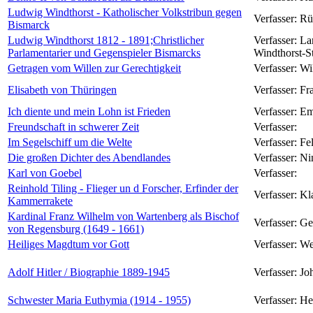
Ludwig Windthorst - Katholischer Volkstribun gegen
Verfasser:
Rü
Bismarck
Ludwig Windthorst 1812 - 1891;Christlicher
Verfasser:
La
Parlamentarier und Gegenspieler Bismarcks
Windthorst-S
Getragen vom Willen zur Gerechtigkeit
Verfasser:
Wi
Elisabeth von Thüringen
Verfasser:
Fr
Ich diente und mein Lohn ist Frieden
Verfasser:
Em
Freundschaft in schwerer Zeit
Verfasser:
Im Segelschiff um die Welte
Verfasser:
Fe
Die großen Dichter des Abendlandes
Verfasser:
Ni
Karl von Goebel
Verfasser:
Reinhold Tiling - Flieger un d Forscher, Erfinder der
Verfasser:
Kl
Kammerrakete
Kardinal Franz Wilhelm von Wartenberg als Bischof
Verfasser:
Ge
von Regensburg (1649 - 1661)
Heiliges Magdtum vor Gott
Verfasser:
We
Adolf Hitler / Biographie 1889-1945
Verfasser:
Jo
Schwester Maria Euthymia (1914 - 1955)
Verfasser:
He