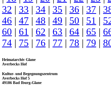
32
|
33
|
34
|
35
|
36
|
37
|
3
46
|
47
|
48
|
49
|
50
|
51
|
5
60
|
61
|
62
|
63
|
64
|
65
|
6
74
|
75
|
76
|
77
|
78
|
79
|
8
Heimatarchiv Glane
Averbecks Hof
Kultur- und Begegnungszentrum
Averbecks Hof 5
49186 Bad Iburg-Glane