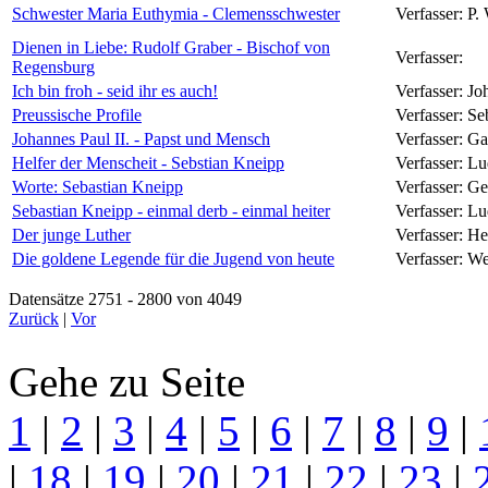
Schwester Maria Euthymia - Clemensschwester
Verfasser:
P.
Dienen in Liebe: Rudolf Graber - Bischof von
Verfasser:
Regensburg
Ich bin froh - seid ihr es auch!
Verfasser:
Jo
Preussische Profile
Verfasser:
Se
Johannes Paul II. - Papst und Mensch
Verfasser:
Ga
Helfer der Menscheit - Sebstian Kneipp
Verfasser:
Lu
Worte: Sebastian Kneipp
Verfasser:
Ge
Sebastian Kneipp - einmal derb - einmal heiter
Verfasser:
Lu
Der junge Luther
Verfasser:
He
Die goldene Legende für die Jugend von heute
Verfasser:
We
Datensätze 2751 - 2800 von 4049
Zurück
|
Vor
Gehe zu Seite
1
|
2
|
3
|
4
|
5
|
6
|
7
|
8
|
9
|
|
18
|
19
|
20
|
21
|
22
|
23
|