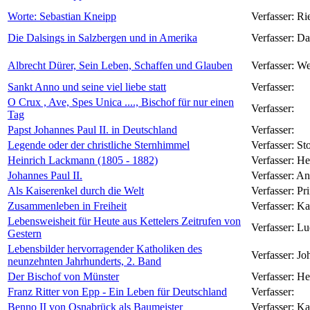
Worte: Sebastian Kneipp
Verfasser:
Ri
Die Dalsings in Salzbergen und in Amerika
Verfasser:
Da
Albrecht Dürer, Sein Leben, Schaffen und Glauben
Verfasser:
We
Sankt Anno und seine viel liebe statt
Verfasser:
O Crux , Ave, Spes Unica ...., Bischof für nur einen
Verfasser:
Tag
Papst Johannes Paul II. in Deutschland
Verfasser:
Legende oder der christliche Sternhimmel
Verfasser:
St
Heinrich Lackmann (1805 - 1882)
Verfasser:
He
Johannes Paul II.
Verfasser:
An
Als Kaiserenkel durch die Welt
Verfasser:
Pr
Zusammenleben in Freiheit
Verfasser:
Ka
Lebensweisheit für Heute aus Kettelers Zeitrufen von
Verfasser:
Lu
Gestern
Lebensbilder hervorragender Katholiken des
Verfasser:
Jo
neunzehnten Jahrhunderts, 2. Band
Der Bischof von Münster
Verfasser:
He
Franz Ritter von Epp - Ein Leben für Deutschland
Verfasser:
Benno II von Osnabrück als Baumeister
Verfasser:
Ka