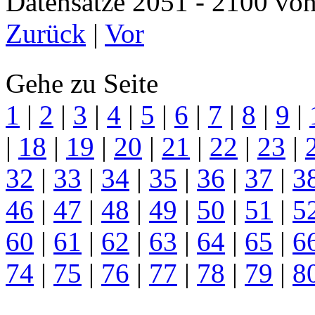
Datensätze 2051 - 2100 
Zurück
|
Vor
Gehe zu Seite
1
|
2
|
3
|
4
|
5
|
6
|
7
|
8
|
9
|
|
18
|
19
|
20
|
21
|
22
|
23
|
32
|
33
|
34
|
35
|
36
|
37
|
3
46
|
47
|
48
|
49
|
50
|
51
|
5
60
|
61
|
62
|
63
|
64
|
65
|
6
74
|
75
|
76
|
77
|
78
|
79
|
8