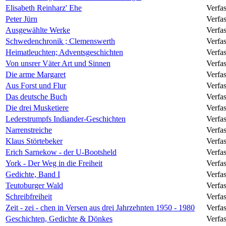
Elisabeth Reinharz' Ehe
Verfa
Peter Jürn
Verfa
Ausgewählte Werke
Verfa
Schwedenchronik ; Clemenswerth
Verfa
Heimatleuchten; Adventsgeschichten
Verfa
Von unsrer Väter Art und Sinnen
Verfas
Die arme Margaret
Verfa
Aus Forst und Flur
Verfa
Das deutsche Buch
Verfa
Die drei Musketiere
Verfas
Lederstrumpfs Indiander-Geschichten
Verfas
Narrenstreiche
Verfas
Klaus Störtebeker
Verfa
Erich Sarnekow - der U-Bootsheld
Verfa
York - Der Weg in die Freiheit
Verfa
Gedichte, Band I
Verfa
Teutoburger Wald
Verfa
Schreibfreiheit
Verfas
Zeit - zei - chen in Versen aus drei Jahrzehnten 1950 - 1980
Verfa
Geschichten, Gedichte & Dönkes
Verfa