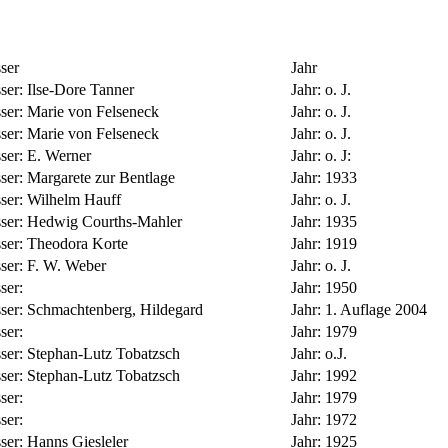
ser
Jahr
sser:
Ilse-Dore Tanner
Jahr:
o. J.
sser:
Marie von Felseneck
Jahr:
o. J.
sser:
Marie von Felseneck
Jahr:
o. J.
sser:
E. Werner
Jahr:
o. J:
sser:
Margarete zur Bentlage
Jahr:
1933
sser:
Wilhelm Hauff
Jahr:
o. J.
sser:
Hedwig Courths-Mahler
Jahr:
1935
sser:
Theodora Korte
Jahr:
1919
sser:
F. W. Weber
Jahr:
o. J.
ser:
Jahr:
1950
sser:
Schmachtenberg, Hildegard
Jahr:
1. Auflage 2004
ser:
Jahr:
1979
sser:
Stephan-Lutz Tobatzsch
Jahr:
o.J.
sser:
Stephan-Lutz Tobatzsch
Jahr:
1992
ser:
Jahr:
1979
ser:
Jahr:
1972
sser:
Hanns Giesleler
Jahr:
1925