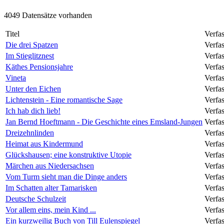
4049 Datensätze vorhanden
Titel
Verfas
Die drei Spatzen
Verfa
Im Stieglitznest
Verfa
Käthes Pensionsjahre
Verfa
Vineta
Verfa
Unter den Eichen
Verfa
Lichtenstein - Eine romantische Sage
Verfa
Ich hab dich lieb!
Verfa
Jan Bernd Hoeftmann - Die Geschichte eines Emsland-Jungen
Verfa
Dreizehnlinden
Verfa
Heimat aus Kindermund
Verfas
Glückshausen; eine konstruktive Utopie
Verfa
Märchen aus Niedersachsen
Verfas
Vom Turm sieht man die Dinge anders
Verfa
Im Schatten alter Tamarisken
Verfa
Deutsche Schulzeit
Verfas
Vor allem eins, mein Kind ...
Verfas
Ein kurzweilig Buch von Till Eulenspiegel
Verfa