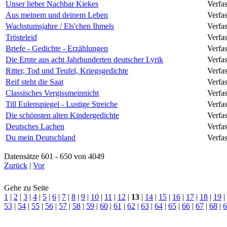
Unser lieber Nachbar Kiekes
Verfa
Aus meinem und deinem Leben
Verfa
Wachstumsjahre / Els'chen Ihmels
Verfa
Trösteleid
Verfa
Briefe - Gedichte - Erzählungen
Verfas
Die Ernte aus acht Jahrhunderten deutscher Lyrik
Verfas
Ritter, Tod und Teufel, Kriegsgedichte
Verfa
Reif steht die Saat
Verfa
Classisches Vergissmeinnicht
Verfa
Till Eulenspiegel - Lustige Streiche
Verfa
Die schönsten alten Kindergedichte
Verfas
Deutsches Lachen
Verfas
Du mein Deutschland
Verfa
Datensätze 601 - 650 von 4049
Zurück
|
Vor
Gehe zu Seite
1
|
2
|
3
|
4
|
5
|
6
|
7
|
8
|
9
|
10
|
11
|
12
|
13
|
14
|
15
|
16
|
17
|
18
|
19
|
53
|
54
|
55
|
56
|
57
|
58
|
59
|
60
|
61
|
62
|
63
|
64
|
65
|
66
|
67
|
68
|
6