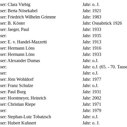
sser:
Clara Viebig
Jahr:
o. J.
sser:
Berta Nösekabel
Jahr:
1921
sser:
Friedrich Wilhelm Grimme
Jahr:
1983
sser:
B. Köster
Jahr:
Osnabrück 1926
sser:
Jaeger, Paul
Jahr:
1933
ser:
Jahr:
1935
sser:
E. v. Handel-Mazzetti
Jahr:
1913
sser:
Hermann Löns
Jahr:
1916
sser:
Hermann Löns
Jahr:
1933
ser:
Alexander Dumas
Jahr:
o.J.
ser:
Jahr:
o.J. (65. - 70. Taus
ser:
Jahr:
o.J.
sser:
Jörn Wohldorf
Jahr:
1977
sser:
Franz Schulze
Jahr:
o.J.
sser:
Paul Burg
Jahr:
1931
sser:
Horstmeyer, Heinrich
Jahr:
2002
sser:
Christian Riepe
Jahr:
1971
ser:
Jahr:
1979
sser:
Stephan-Lutz Tobatzsch
Jahr:
o.J.
sser:
Hubert Kuhnert
Jahr:
o. J.