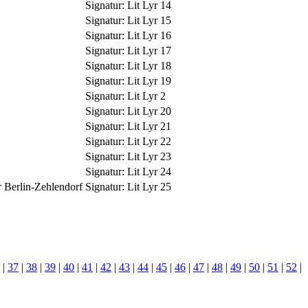
Signatur:
Lit Lyr 14
Signatur:
Lit Lyr 15
Signatur:
Lit Lyr 16
Signatur:
Lit Lyr 17
Signatur:
Lit Lyr 18
Signatur:
Lit Lyr 19
Signatur:
Lit Lyr 2
Signatur:
Lit Lyr 20
Signatur:
Lit Lyr 21
Signatur:
Lit Lyr 22
Signatur:
Lit Lyr 23
Signatur:
Lit Lyr 24
r Berlin-Zehlendorf
Signatur:
Lit Lyr 25
|
37
|
38
|
39
|
40
|
41
|
42
|
43
|
44
|
45
|
46
|
47
|
48
|
49
|
50
|
51
|
52
|