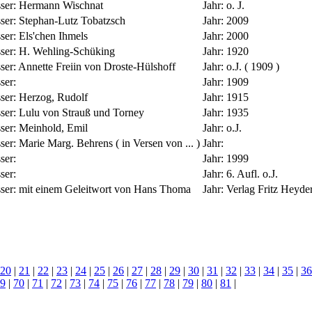
sser:
Hermann Wischnat
Jahr:
o. J.
sser:
Stephan-Lutz Tobatzsch
Jahr:
2009
sser:
Els'chen Ihmels
Jahr:
2000
sser:
H. Wehling-Schüking
Jahr:
1920
ser:
Annette Freiin von Droste-Hülshoff
Jahr:
o.J. ( 1909 )
ser:
Jahr:
1909
sser:
Herzog, Rudolf
Jahr:
1915
sser:
Lulu von Strauß und Torney
Jahr:
1935
sser:
Meinhold, Emil
Jahr:
o.J.
sser:
Marie Marg. Behrens ( in Versen von ... )
Jahr:
ser:
Jahr:
1999
ser:
Jahr:
6. Aufl. o.J.
sser:
mit einem Geleitwort von Hans Thoma
Jahr:
Verlag Fritz Heyde
20
|
21
|
22
|
23
|
24
|
25
|
26
|
27
|
28
|
29
|
30
|
31
|
32
|
33
|
34
|
35
|
36
9
|
70
|
71
|
72
|
73
|
74
|
75
|
76
|
77
|
78
|
79
|
80
|
81
|