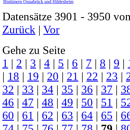
Bistümern Osnabrück und Hildesheim
Datensätze 3901 - 3950 
Zurück
|
Vor
Gehe zu Seite
1
|
2
|
3
|
4
|
5
|
6
|
7
|
8
|
9
|
|
18
|
19
|
20
|
21
|
22
|
23
|
32
|
33
|
34
|
35
|
36
|
37
|
3
46
|
47
|
48
|
49
|
50
|
51
|
5
60
|
61
|
62
|
63
|
64
|
65
|
6
74
|
75
|
76
|
77
|
78
|
79
|
8