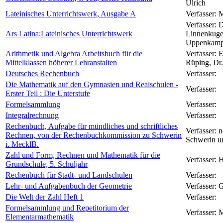
Ulrich
Lateinisches Unterrichtswerk, Ausgabe A
Verfasser:
M
Verfasser:
D
Ars Latina;Lateinisches Unterrichtswerk
Linnenkugel
Uppenkamp 
Arithmetik und Algebra Arbeitsbuch für die
Verfasser:
E
Mittelklassen höherer Lehranstalten
Rüping, Dr.
Deutsches Rechenbuch
Verfasser:
Die Mathematik auf den Gymnasien und Realschulen -
Verfasser:
Erster Teil : Die Unterstufe
Formelsammlung
Verfasser:
Integralrechnung
Verfasser:
Rechenbuch, Aufgabe für mündliches und schriftliches
Verfasser:
n
Rechnen, von der Rechenbuchkommission zu Schwerin
Schwerin u
i. MecklB.
Zahl und Form, Rechnen und Mathematik für die
Verfasser:
H
Grundschule, 5. Schuljahr
Rechenbuch für Stadt- und Landschulen
Verfasser:
Lehr- und Aufgabenbuch der Geometrie
Verfasser:
G
Die Welt der Zahl Heft 1
Verfasser:
Formelsammlung und Repetitorium der
Verfasser:
M
Elementarmathematik