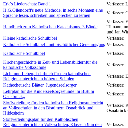
Erk´s Liederschatz Band 1
Verfasser:
L
H.G.Ollendorff's neue Methode, in sechs Monaten eine
Verfasser:
G
Sprache lesen, schreiben und sprechen zu lernen
Verfasser:
F
Handbuch zum Katholischen Katechismus, 3 Bände
Tilmann, un
und Jan Wig
Kleine katholische Schulbibel
Verfasser:
Katholische Schulbibel - mit bischöflicher Genehmigung
Verfasser:
Katholische Schulbibel
Verfasser:
Kirchengeschichte in Zeit- und Lebensbildernfür die
Verfasser:
katholische Volksschule
Licht und Leben, Lehrbuch für den katholischen
Verfasser:
D
Religionsunterricht an höheren Schulen
Kathechetische Blätter, Jugendseelsorger
Verfasser:
Lehrplan für die Kinderseelsorgestunde im Bistum
Verfasser:
Osnabrück;,
Stoffverteilung für den katholischen Religionsunterricht
Verfasser:
K
an Volksschulen in den Bistümern Osnabrück und
Osnabrück 
Hildesheim
Stoffverteilungsplan für den Katholischen
Religionsunterricht an Volksschulen, Klasse 5-9 in den
Verfasser: