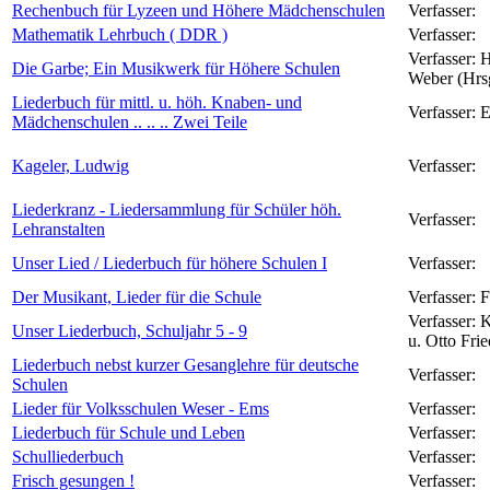
Rechenbuch für Lyzeen und Höhere Mädchenschulen
Verfasser:
Mathematik Lehrbuch ( DDR )
Verfasser:
Verfasser:
H
Die Garbe; Ein Musikwerk für Höhere Schulen
Weber (Hrs
Liederbuch für mittl. u. höh. Knaben- und
Verfasser:
E
Mädchenschulen .. .. .. Zwei Teile
Kageler, Ludwig
Verfasser:
Liederkranz - Liedersammlung für Schüler höh.
Verfasser:
Lehranstalten
Unser Lied / Liederbuch für höhere Schulen I
Verfasser:
Der Musikant, Lieder für die Schule
Verfasser:
F
Verfasser:
K
Unser Liederbuch, Schuljahr 5 - 9
u. Otto Fri
Liederbuch nebst kurzer Gesanglehre für deutsche
Verfasser:
Schulen
Lieder für Volksschulen Weser - Ems
Verfasser:
Liederbuch für Schule und Leben
Verfasser:
Schulliederbuch
Verfasser:
Frisch gesungen !
Verfasser: