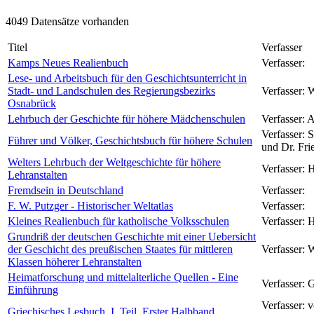
4049 Datensätze vorhanden
Titel
Verfasser
Kamps Neues Realienbuch
Verfasser:
Lese- und Arbeitsbuch für den Geschichtsunterricht in
Stadt- und Landschulen des Regierungsbezirks
Verfasser:
W
Osnabrück
Lehrbuch der Geschichte für höhere Mädchenschulen
Verfasser:
A
Verfasser:
S
Führer und Völker, Geschichtsbuch für höhere Schulen
und Dr. Fri
Welters Lehrbuch der Weltgeschichte für höhere
Verfasser:
H
Lehranstalten
Fremdsein in Deutschland
Verfasser:
F. W. Putzger - Historischer Weltatlas
Verfasser:
Kleines Realienbuch für katholische Volksschulen
Verfasser:
H
Grundriß der deutschen Geschichte mit einer Uebersicht
der Geschicht des preußischen Staates für mittleren
Verfasser:
W
Klassen höherer Lehranstalten
Heimatforschung und mittelalterliche Quellen - Eine
Verfasser:
G
Einführung
Verfasser:
v
Griechisches Lesbuch, I. Teil, Erster Halbband