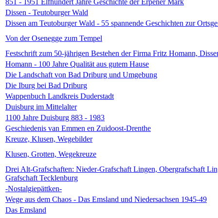
851 - 1951 Elfhundert Jahre Geschichte der Erpener Mark
Dissen - Teutoburger Wald
Dissen am Teutoburger Wald - 55 spannende Geschichten zur Ortsge
Von der Osenegge zum Tempel
Festschrift zum 50-jährigen Bestehen der Firma Fritz Homann, Diss
Homann - 100 Jahre Qualität aus gutem Hause
Die Landschaft von Bad Driburg und Umgebung
Die Iburg bei Bad Driburg
Wappenbuch Landkreis Duderstadt
Duisburg im Mittelalter
1100 Jahre Duisburg 883 - 1983
Geschiedenis van Emmen en Zuidoost-Drenthe
Kreuze, Klusen, Wegebilder
Klusen, Grotten, Wegekreuze
Drei Alt-Grafschaften: Nieder-Grafschaft Lingen, Obergrafschaft Lin
Grafschaft Tecklenburg
-Nostalgiepättken-
Wege aus dem Chaos - Das Emsland und Niedersachsen 1945-49
Das Emsland