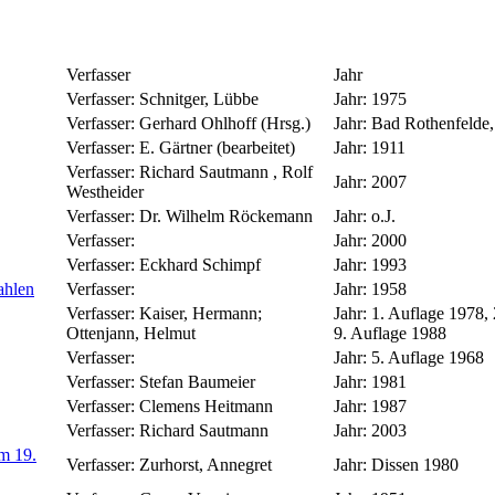
Verfasser
Jahr
Verfasser:
Schnitger, Lübbe
Jahr:
1975
Verfasser:
Gerhard Ohlhoff (Hrsg.)
Jahr:
Bad Rothenfelde,
Verfasser:
E. Gärtner (bearbeitet)
Jahr:
1911
Verfasser:
Richard Sautmann , Rolf
Jahr:
2007
Westheider
Verfasser:
Dr. Wilhelm Röckemann
Jahr:
o.J.
Verfasser:
Jahr:
2000
Verfasser:
Eckhard Schimpf
Jahr:
1993
ahlen
Verfasser:
Jahr:
1958
Verfasser:
Kaiser, Hermann;
Jahr:
1. Auflage 1978, 
Ottenjann, Helmut
9. Auflage 1988
Verfasser:
Jahr:
5. Auflage 1968
Verfasser:
Stefan Baumeier
Jahr:
1981
Verfasser:
Clemens Heitmann
Jahr:
1987
Verfasser:
Richard Sautmann
Jahr:
2003
im 19.
Verfasser:
Zurhorst, Annegret
Jahr:
Dissen 1980