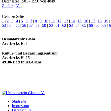
Datensätze 1501 - 1550 von 4049
Zurück
|
Vor
Gehe zu Seite
1
|
2
|
3
|
4
|
5
|
6
|
7
|
8
|
9
|
10
|
11
|
12
|
13
|
14
|
15
|
16
|
17
|
18
|
19
|
53
|
54
|
55
|
56
|
57
|
58
|
59
|
60
|
61
|
62
|
63
|
64
|
65
|
66
|
67
|
68
|
6
Heimatarchiv Glane
Averbecks Hof
Kultur- und Begegnungszentrum
Averbecks Hof 5
49186 Bad Iburg-Glane
Startseite
Impressum
Datenschutz