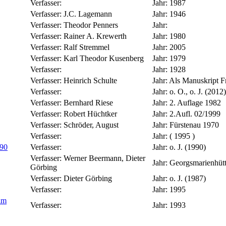
Verfasser:
Jahr:
1987
Verfasser:
J.C. Lagemann
Jahr:
1946
Verfasser:
Theodor Penners
Jahr:
Verfasser:
Rainer A. Krewerth
Jahr:
1980
Verfasser:
Ralf Stremmel
Jahr:
2005
Verfasser:
Karl Theodor Kusenberg
Jahr:
1979
Verfasser:
Jahr:
1928
Verfasser:
Heinrich Schulte
Jahr:
Als Manuskript F
Verfasser:
Jahr:
o. O., o. J. (2012)
Verfasser:
Bernhard Riese
Jahr:
2. Auflage 1982
Verfasser:
Robert Hüchtker
Jahr:
2.Aufl. 02/1999
Verfasser:
Schröder, August
Jahr:
Fürstenau 1970
Verfasser:
Jahr:
( 1995 )
990
Verfasser:
Jahr:
o. J. (1990)
Verfasser:
Werner Beermann, Dieter
Jahr:
Georgsmarienhüt
Görbing
Verfasser:
Dieter Görbing
Jahr:
o. J. (1987)
Verfasser:
Jahr:
1995
 im
Verfasser:
Jahr:
1993