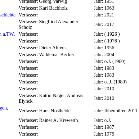
Verfasser:
Georg Varwig
Jahr:
1951
Verfasser:
Karl Bachholz
Jahr:
1963
schichte
Verfasser:
Jahr:
2021
Verfasser:
Siegfried Alexander
Jahr:
2017
Scholz
en a.TW.
Verfasser:
Jahr:
( 1926 )
Verfasser:
Jahr:
( 1976 )
Verfasser:
Dieter Ahrens
Jahr:
1956
Verfasser:
Waldemar Becker
Jahr:
2004
Verfasser:
Jahr:
o.J. (1960)
Verfasser:
Jahr:
1983
Verfasser:
Jahr:
1983
Verfasser:
Jahr:
o. J. (1989)
Verfasser:
Jahr:
2010
Verfasser:
Katrin Nagel, Andreas
Jahr:
2010
Eiynck
gen,
Verfasser:
Hans Nostheide
Jahr:
Ibbenbüren 2011
Verfasser:
Rainer A. Krewerth
Jahr:
o.J.
Verfasser:
Jahr:
1987
Verfasser:
Jahr:
1975