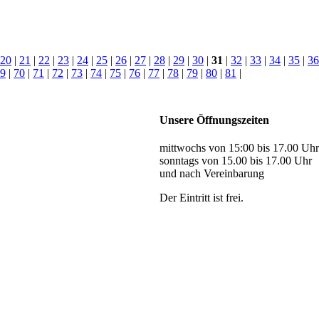
20
|
21
|
22
|
23
|
24
|
25
|
26
|
27
|
28
|
29
|
30
|
31
|
32
|
33
|
34
|
35
|
36
9
|
70
|
71
|
72
|
73
|
74
|
75
|
76
|
77
|
78
|
79
|
80
|
81
|
Unsere Öffnungszeiten
mittwochs von 15:00 bis 17.00 Uhr
sonntags von 15.00 bis 17.00 Uhr
und nach Vereinbarung
Der Eintritt ist frei.