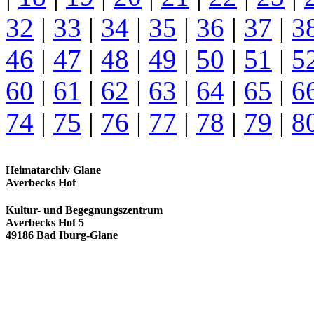
32
|
33
|
34
|
35
|
36
|
37
|
3
46
|
47
|
48
|
49
|
50
|
51
|
5
60
|
61
|
62
|
63
|
64
|
65
|
6
74
|
75
|
76
|
77
|
78
|
79
|
8
Heimatarchiv Glane
Averbecks Hof
Kultur- und Begegnungszentrum
Averbecks Hof 5
49186 Bad Iburg-Glane