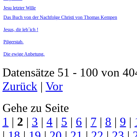
Jesu letzter Wille
Das Buch von der Nachfolge Christi von Thomas Kempen
Jesus, dir leb´ich !
Pilgerstab.
Die ewige Anbetung.
Datensätze 51 - 100 von
Zurück
|
Vor
Gehe zu Seite
1
|
2
|
3
|
4
|
5
|
6
|
7
|
8
|
9
|
|
18
|
19
|
20
|
21
|
22
|
23
|