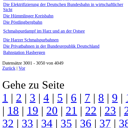
Die Elektrifizierung der Deutschen Bundesbahn in wirtschaftlicher
Sicht
Die Hümmlinger Kreisbahn
Die Pöstlingbergbahn
Schmalspurdampf im Harz und an der Ostsee
Die Harzer Schmalspurbahnen
Die Privatbahnen in der Bundesrepublik Deutschland
Bahnstation Hasbergen
Datensätze 3001 - 3050 von 4049
Zurück
|
Vor
Gehe zu Seite
1
|
2
|
3
|
4
|
5
|
6
|
7
|
8
|
9
|
|
18
|
19
|
20
|
21
|
22
|
23
|
32
|
33
|
34
|
35
|
36
|
37
|
3