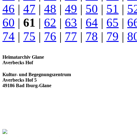
46
|
47
|
48
|
49
|
50
|
51
|
5
60
|
61
|
62
|
63
|
64
|
65
|
6
74
|
75
|
76
|
77
|
78
|
79
|
8
Heimatarchiv Glane
Averbecks Hof
Kultur- und Begegnungszentrum
Averbecks Hof 5
49186 Bad Iburg-Glane