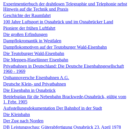
Experimentierbuch der drahtlosen Telegraphie und Telephonie nebst
Hinweis auf die Technik und Praxis
Geschichte der Raumfahrt
100 Jahre Luftsport in Osnabrück und im Osnabrücker Land
Pioniere der frühen Luftfahrt
Die großen Erfindungen
Dampflokromantik in Westfalen
Dampflokomotiven auf der Teutoburger Wald-Eisenbahn
Die Teutoburger Wald-Eisenbahn
Die Meppen-Haselünner Eisenbahn
Privatbahnen in Deutschland: Die Deutsche Eisenbahngesellschaft
1960 - 1969
Osthannoversche Eisenbahnen A.G.
Deutsche Klein- und Privatbahnen
Die Eisenbahn in Osnabrück
Betriebsplan für die Nebenbahn Brackwede-Osnabrück, gültig vom
1. Febr. 1905
Aufsstellungsdokumentation Der Bahnhof in der Stadt
Die Kleinbahn
Der Zug nach Norden
DB Leistungsschau: Güterabfertigung Osnabrück 23. April 1978