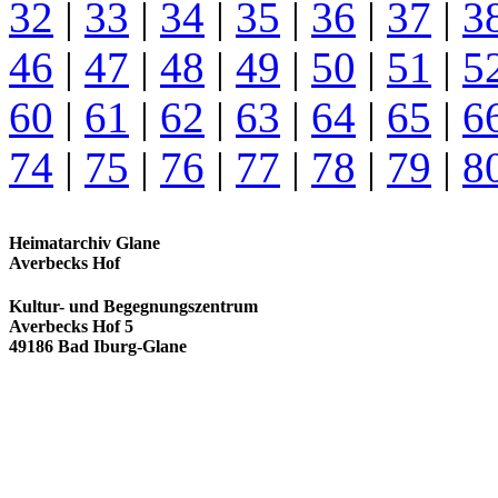
32
|
33
|
34
|
35
|
36
|
37
|
3
46
|
47
|
48
|
49
|
50
|
51
|
5
60
|
61
|
62
|
63
|
64
|
65
|
6
74
|
75
|
76
|
77
|
78
|
79
|
8
Heimatarchiv Glane
Averbecks Hof
Kultur- und Begegnungszentrum
Averbecks Hof 5
49186 Bad Iburg-Glane