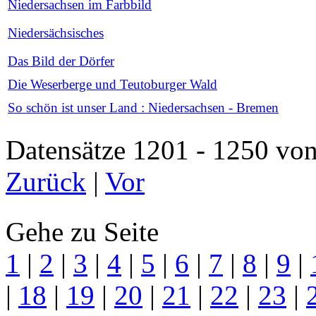
Niedersachsen im Farbbild
Niedersächsisches
Das Bild der Dörfer
Die Weserberge und Teutoburger Wald
So schön ist unser Land : Niedersachsen - Bremen
Datensätze 1201 - 1250 
Zurück
|
Vor
Gehe zu Seite
1
|
2
|
3
|
4
|
5
|
6
|
7
|
8
|
9
|
|
18
|
19
|
20
|
21
|
22
|
23
|