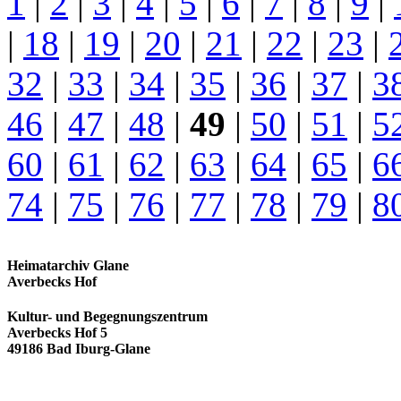
1
|
2
|
3
|
4
|
5
|
6
|
7
|
8
|
9
|
|
18
|
19
|
20
|
21
|
22
|
23
|
32
|
33
|
34
|
35
|
36
|
37
|
3
46
|
47
|
48
|
49
|
50
|
51
|
5
60
|
61
|
62
|
63
|
64
|
65
|
6
74
|
75
|
76
|
77
|
78
|
79
|
8
Heimatarchiv Glane
Averbecks Hof
Kultur- und Begegnungszentrum
Averbecks Hof 5
49186 Bad Iburg-Glane