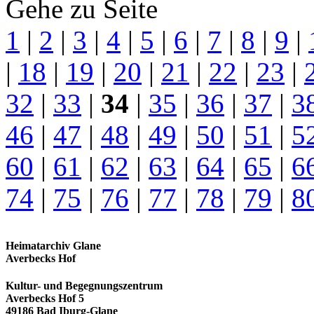
Gehe zu Seite
1
|
2
|
3
|
4
|
5
|
6
|
7
|
8
|
9
|
|
18
|
19
|
20
|
21
|
22
|
23
|
32
|
33
|
34
|
35
|
36
|
37
|
3
46
|
47
|
48
|
49
|
50
|
51
|
5
60
|
61
|
62
|
63
|
64
|
65
|
6
74
|
75
|
76
|
77
|
78
|
79
|
8
Heimatarchiv Glane
Averbecks Hof
Kultur- und Begegnungszentrum
Averbecks Hof 5
49186 Bad Iburg-Glane