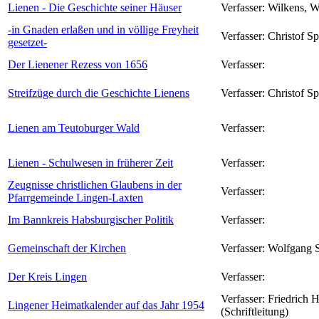
Lienen - Die Geschichte seiner Häuser
Verfasser:
Wilkens, W
-in Gnaden erlaßen und in völlige Freyheit
Verfasser:
Christof S
gesetzet-
Der Lienener Rezess von 1656
Verfasser:
Streifzüge durch die Geschichte Lienens
Verfasser:
Christof S
Lienen am Teutoburger Wald
Verfasser:
Lienen - Schulwesen in früherer Zeit
Verfasser:
Zeugnisse christlichen Glaubens in der
Verfasser:
Pfarrgemeinde Lingen-Laxten
Im Bannkreis Habsburgischer Politik
Verfasser:
Gemeinschaft der Kirchen
Verfasser:
Wolfgang 
Der Kreis Lingen
Verfasser:
Verfasser:
Friedrich 
Lingener Heimatkalender auf das Jahr 1954
(Schriftleitung)