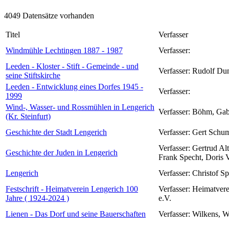
4049 Datensätze vorhanden
Titel
Verfasser
Windmühle Lechtingen 1887 - 1987
Verfasser:
Leeden - Kloster - Stift - Gemeinde - und
Verfasser:
Rudolf Du
seine Stiftskirche
Leeden - Entwicklung eines Dorfes 1945 -
Verfasser:
1999
Wind-, Wasser- und Rossmühlen in Lengerich
Verfasser:
Böhm, Gab
(Kr. Steinfurt)
Geschichte der Stadt Lengerich
Verfasser:
Gert Schu
Verfasser:
Gertrud Alt
Geschichte der Juden in Lengerich
Frank Specht, Doris 
Lengerich
Verfasser:
Christof S
Festschrift - Heimatverein Lengerich 100
Verfasser:
Heimatvere
Jahre ( 1924-2024 )
e.V.
Lienen - Das Dorf und seine Bauerschaften
Verfasser:
Wilkens, W