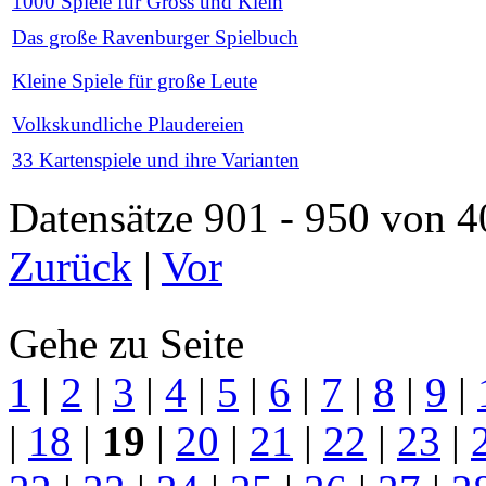
1000 Spiele für Gross und Klein
Das große Ravenburger Spielbuch
Kleine Spiele für große Leute
Volkskundliche Plaudereien
33 Kartenspiele und ihre Varianten
Datensätze 901 - 950 vo
Zurück
|
Vor
Gehe zu Seite
1
|
2
|
3
|
4
|
5
|
6
|
7
|
8
|
9
|
|
18
|
19
|
20
|
21
|
22
|
23
|