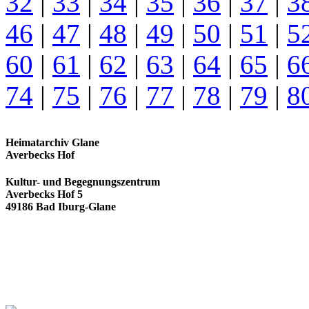
32
|
33
|
34
|
35
|
36
|
37
|
3
46
|
47
|
48
|
49
|
50
|
51
|
5
60
|
61
|
62
|
63
|
64
|
65
|
6
74
|
75
|
76
|
77
|
78
|
79
|
8
Heimatarchiv Glane
Averbecks Hof
Kultur- und Begegnungszentrum
Averbecks Hof 5
49186 Bad Iburg-Glane