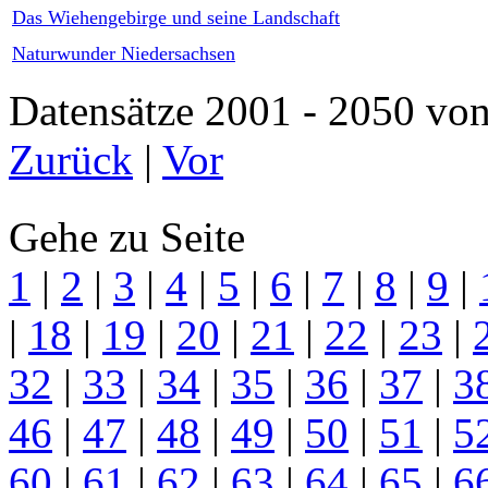
Das Wiehengebirge und seine Landschaft
Naturwunder Niedersachsen
Datensätze 2001 - 2050 
Zurück
|
Vor
Gehe zu Seite
1
|
2
|
3
|
4
|
5
|
6
|
7
|
8
|
9
|
|
18
|
19
|
20
|
21
|
22
|
23
|
32
|
33
|
34
|
35
|
36
|
37
|
3
46
|
47
|
48
|
49
|
50
|
51
|
5
60
|
61
|
62
|
63
|
64
|
65
|
6