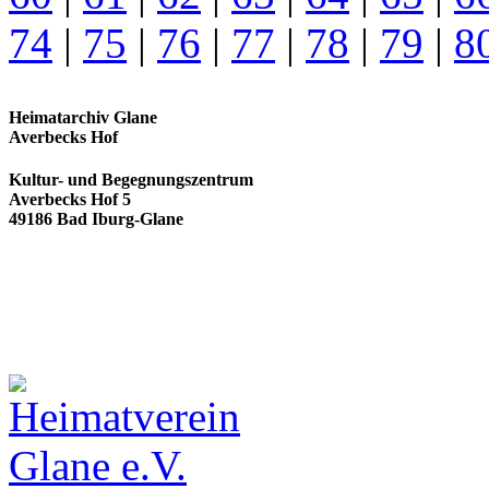
74
|
75
|
76
|
77
|
78
|
79
|
8
Heimatarchiv Glane
Averbecks Hof
Kultur- und Begegnungszentrum
Averbecks Hof 5
49186 Bad Iburg-Glane