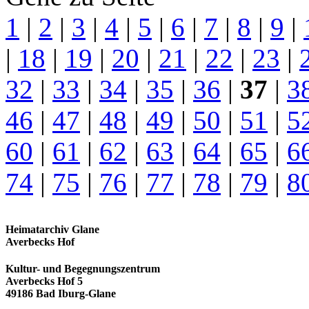
1
|
2
|
3
|
4
|
5
|
6
|
7
|
8
|
9
|
|
18
|
19
|
20
|
21
|
22
|
23
|
32
|
33
|
34
|
35
|
36
|
37
|
3
46
|
47
|
48
|
49
|
50
|
51
|
5
60
|
61
|
62
|
63
|
64
|
65
|
6
74
|
75
|
76
|
77
|
78
|
79
|
8
Heimatarchiv Glane
Averbecks Hof
Kultur- und Begegnungszentrum
Averbecks Hof 5
49186 Bad Iburg-Glane