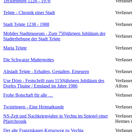
Tecklenburg 1226 - 1976
Verfasse
Telgte - Chronik einer Stadt
Verfasse
Stadt Telgte 1238 - 1988
Verfasser
Mobiles Stadtmuseum - Zum 750jährigen Jubiläum der
Verfasser
Stadterhebung der Stadt Telgte
Maria Telgte
Verfasser
Die Schwarze Muttergottes
Verfasse
Altstadt Telgte - Erhalten, Gestalten, Erneuern
Verfasser
Use Dörp - Festschrift zum 1150jährigen Jubiläum des
Verfasse
Dorfes Thuine / Emsland im Jahre 1986
Alfons
Frohe Botschaft für alle …
Verfasse
Twistringen - Eine Heimatkunde
Verfasser
NS-Zeit und Nachkriegsjahre in Vechta im Spiegel einer
Verfasse
Pfarrchronik
Hermes 
Der alte Franziskaner-Kreuzweg zu Vechta
Verfasse