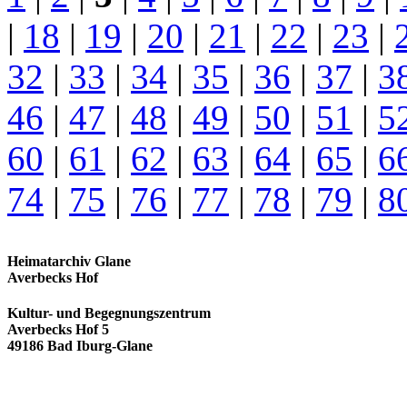
|
18
|
19
|
20
|
21
|
22
|
23
|
32
|
33
|
34
|
35
|
36
|
37
|
3
46
|
47
|
48
|
49
|
50
|
51
|
5
60
|
61
|
62
|
63
|
64
|
65
|
6
74
|
75
|
76
|
77
|
78
|
79
|
8
Heimatarchiv Glane
Averbecks Hof
Kultur- und Begegnungszentrum
Averbecks Hof 5
49186 Bad Iburg-Glane