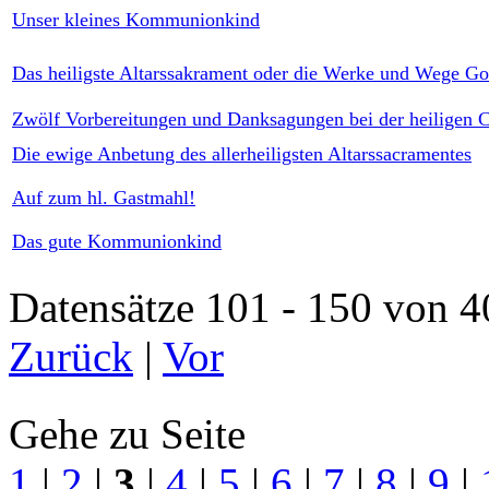
Unser kleines Kommunionkind
Das heiligste Altarssakrament oder die Werke und Wege Go
Zwölf Vorbereitungen und Danksagungen bei der heiligen
Die ewige Anbetung des allerheiligsten Altarssacramentes
Auf zum hl. Gastmahl!
Das gute Kommunionkind
Datensätze 101 - 150 vo
Zurück
|
Vor
Gehe zu Seite
1
|
2
|
3
|
4
|
5
|
6
|
7
|
8
|
9
|