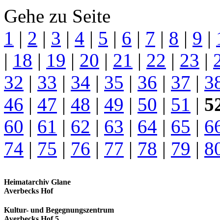
Gehe zu Seite
1
|
2
|
3
|
4
|
5
|
6
|
7
|
8
|
9
|
|
18
|
19
|
20
|
21
|
22
|
23
|
32
|
33
|
34
|
35
|
36
|
37
|
3
46
|
47
|
48
|
49
|
50
|
51
|
5
60
|
61
|
62
|
63
|
64
|
65
|
6
74
|
75
|
76
|
77
|
78
|
79
|
8
Heimatarchiv Glane
Averbecks Hof
Kultur- und Begegnungszentrum
Averbecks Hof 5