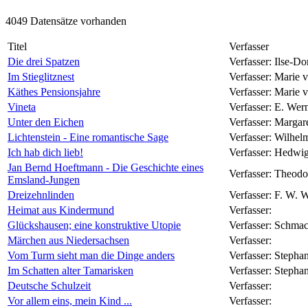
4049 Datensätze vorhanden
Titel
Verfasser
Die drei Spatzen
Verfasser:
Ilse-Do
Im Stieglitznest
Verfasser:
Marie v
Käthes Pensionsjahre
Verfasser:
Marie v
Vineta
Verfasser:
E. Wer
Unter den Eichen
Verfasser:
Margare
Lichtenstein - Eine romantische Sage
Verfasser:
Wilhel
Ich hab dich lieb!
Verfasser:
Hedwig
Jan Bernd Hoeftmann - Die Geschichte eines
Verfasser:
Theodo
Emsland-Jungen
Dreizehnlinden
Verfasser:
F. W. 
Heimat aus Kindermund
Verfasser:
Glückshausen; eine konstruktive Utopie
Verfasser:
Schmac
Märchen aus Niedersachsen
Verfasser:
Vom Turm sieht man die Dinge anders
Verfasser:
Stephan
Im Schatten alter Tamarisken
Verfasser:
Stephan
Deutsche Schulzeit
Verfasser:
Vor allem eins, mein Kind ...
Verfasser: