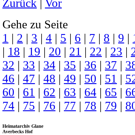
Zurück
|
Vor
Gehe zu Seite
1
|
2
|
3
|
4
|
5
|
6
|
7
|
8
|
9
|
|
18
|
19
|
20
|
21
|
22
|
23
|
32
|
33
|
34
|
35
|
36
|
37
|
3
46
|
47
|
48
|
49
|
50
|
51
|
5
60
|
61
|
62
|
63
|
64
|
65
|
6
74
|
75
|
76
|
77
|
78
|
79
|
8
Heimatarchiv Glane
Averbecks Hof