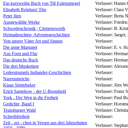
Ein kurzweilig Buch von Till Eulenspiegel
Verfasser:
Hanns G
Elisabeth Reinharz' Ehe
Verfasser:
Clara V
Peter Jürn
Verfasser:
Berta N
Ausgewählte Werke
Verfasser:
Friedr
Schwedenchronik ; Clemenswerth
Verfasser:
B. Köst
Heimatleuchten; Adventsgeschichten
Verfasser:
Jaeger,
Von unsrer Väter Art und Sinnen
Verfasser:
Die arme Margaret
Verfasser:
E. v. H
Aus Forst und Flur
Verfasser:
Herman
Das deutsche Buch
Verfasser:
Herman
Die drei Musketiere
Verfasser:
Alexan
Lederstrumpfs Indiander-Geschichten
Verfasser:
Narrenstreiche
Verfasser:
Klaus Störtebeker
Verfasser:
Jörn Wo
Erich Sarnekow - der U-Bootsheld
Verfasser:
Franz S
York - Der Weg in die Freiheit
Verfasser:
Paul B
Gedichte, Band I
Verfasser:
Horstme
Teutoburger Wald
Verfasser:
Christi
Schreibfreiheit
Verfasser:
Zeit - zei - chen in Versen aus drei Jahrzehnten
Verfasser:
Stephan
1950 - 1980