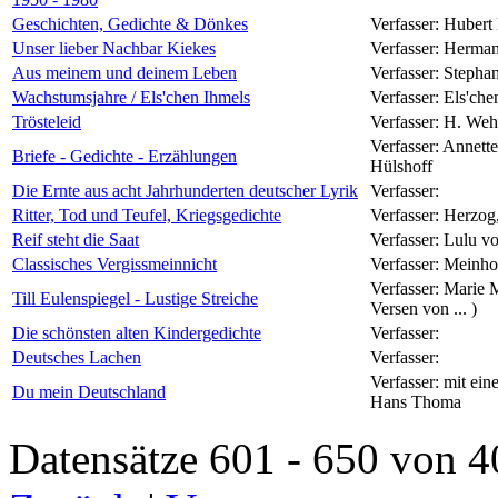
Geschichten, Gedichte & Dönkes
Verfasser:
Hubert
Unser lieber Nachbar Kiekes
Verfasser:
Herman
Aus meinem und deinem Leben
Verfasser:
Stephan
Wachstumsjahre / Els'chen Ihmels
Verfasser:
Els'che
Trösteleid
Verfasser:
H. Weh
Verfasser:
Annette
Briefe - Gedichte - Erzählungen
Hülshoff
Die Ernte aus acht Jahrhunderten deutscher Lyrik
Verfasser:
Ritter, Tod und Teufel, Kriegsgedichte
Verfasser:
Herzog
Reif steht die Saat
Verfasser:
Lulu vo
Classisches Vergissmeinnicht
Verfasser:
Meinho
Verfasser:
Marie M
Till Eulenspiegel - Lustige Streiche
Versen von ... )
Die schönsten alten Kindergedichte
Verfasser:
Deutsches Lachen
Verfasser:
Verfasser:
mit ein
Du mein Deutschland
Hans Thoma
Datensätze 601 - 650 vo